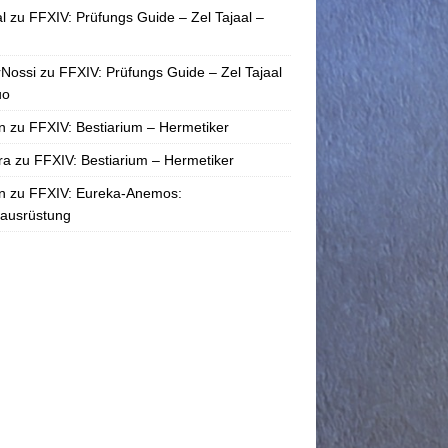
l
zu
FFXIV: Prüfungs Guide – Zel Tajaal –
rNossi
zu
FFXIV: Prüfungs Guide – Zel Tajaal
uo
n
zu
FFXIV: Bestiarium – Hermetiker
ra
zu
FFXIV: Bestiarium – Hermetiker
n
zu
FFXIV: Eureka-Anemos:
tausrüstung