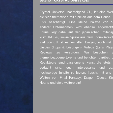
DAS IST CRYSTAL UNIVERSE!
Crystal Universe, nachfolgend CU, ist eine Web
die sich thematisch mit Spielen aus dem Hause 
Enix beschäftigt. Eine kleine Palette von S
anderer Unternehmen wird ebenso abgedeckt
Fokus liegt dabei auf den japanischen Rollensp
kurz JRPGs, sowie Spiele aus dem Indie-Bereic
Ziel von CU ist es vor allen Dingen, euch mit
Guides (Tipps & Lösungen), Videos (Let’s Play
Reviews zu versorgen. Wir besuchen 
themenbezogene Events und berichten darüber. 
Redakteure sind passionierte Fans, die stets 
bedacht sind, euch interessante und quali
hochwertige Inhalte zu bieten. Taucht mit uns 
Welten von Final Fantasy, Dragon Quest, K
Hearts und viele weitere ein!