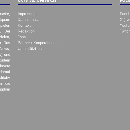
CRYSTAL UNIVERSE
FOLG
seite,
Impressum
Face
Square
Datenschutz
X (Twi
pielen
Kontakt
Youtu
. Der
Redaktion
Twitc
ielen,
Jobs
h. Das
Partner / Kooperationen
 News,
Unterstützt uns
s) und
zudem
Unsere
darauf
tativ
in die
ingdom