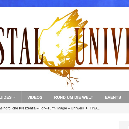
UIDES
VIDEOS
RUND UM DIE WELT
EVENTS
as nördliche Kreszentia – Fork-Turm: Magie – Uhrwerk
FINAL
s nördliche Kreszentia – Fork-Turm: Magie – Boss 3: Nekrophobia