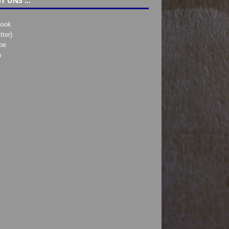
T UNS …
book
tter)
be
h