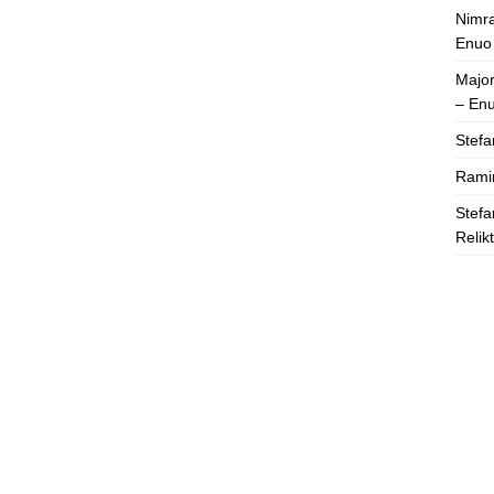
Nimra
Enuo
Majo
– En
Stefa
Rami
Stefa
Relik