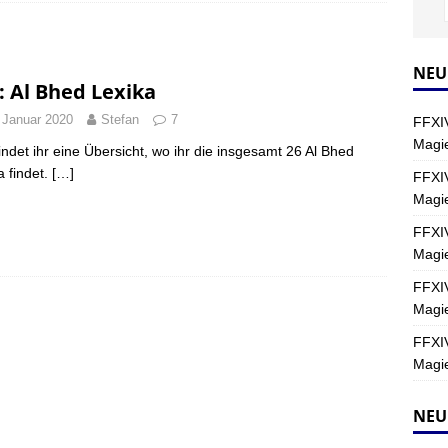
Y
s nördliche Kreszentia – Fork-Turm: Magie – Hallen II
FINAL
NEU
: Al Bhed Lexika
 Januar 2020
Stefan
7
FFXIV
s nördliche Kreszentia – Fork-Turm: Magie – Boss 2: Schwerttänzer
Magie
findet ihr eine Übersicht, wo ihr die insgesamt 26 Al Bhed
Y
a findet.
[…]
FFXIV
Magi
s nördliche Kreszentia – Fork-Turm: Magie – Boss 4: Index (Normal)
FFXIV
Magie
FFXIV
Magie
FFXIV
Magie
NEU