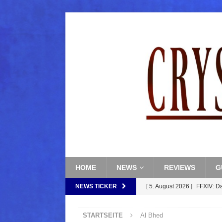
HOME
NEWS
REVIEWS
G
NEWS TICKER
[ 5. August 2026 ]
FFXIV: D
FANTASY
STARTSEITE
Al Bhed
[ 5. August 2026 ]
FFXIV: Da