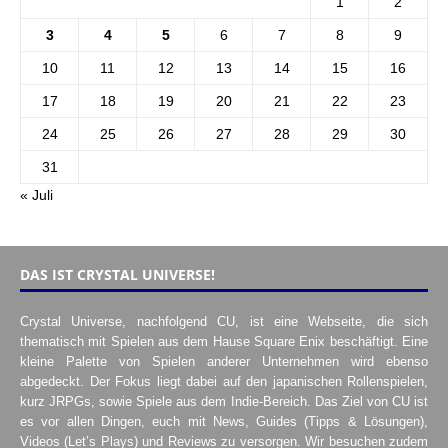
1
2
3
4
5
6
7
8
9
10
11
12
13
14
15
16
17
18
19
20
21
22
23
24
25
26
27
28
29
30
31
« Juli
DAS IST CRYSTAL UNIVERSE!
Crystal Universe, nachfolgend CU, ist eine Webseite, die sich
thematisch mit Spielen aus dem Hause Square Enix beschäftigt. Eine
kleine Palette von Spielen anderer Unternehmen wird ebenso
abgedeckt. Der Fokus liegt dabei auf den japanischen Rollenspielen,
kurz JRPGs, sowie Spiele aus dem Indie-Bereich. Das Ziel von CU ist
es vor allen Dingen, euch mit News, Guides (Tipps & Lösungen),
Videos (Let’s Plays) und Reviews zu versorgen. Wir besuchen zudem