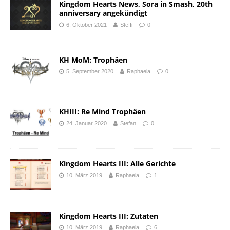
Kingdom Hearts News, Sora in Smash, 20th
anniversary angekündigt
6. Oktober 2021
Steffi
0
KH MoM: Trophäen
5. September 2020
Raphaela
0
KHIII: Re Mind Trophäen
24. Januar 2020
Stefan
0
Kingdom Hearts III: Alle Gerichte
10. März 2019
Raphaela
1
Kingdom Hearts III: Zutaten
10. März 2019
Raphaela
6