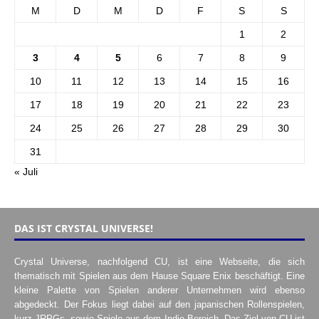
M
D
M
D
F
S
S
1
2
3
4
5
6
7
8
9
10
11
12
13
14
15
16
17
18
19
20
21
22
23
24
25
26
27
28
29
30
31
« Juli
DAS IST CRYSTAL UNIVERSE!
Crystal Universe, nachfolgend CU, ist eine Webseite, die sich
thematisch mit Spielen aus dem Hause Square Enix beschäftigt. Eine
kleine Palette von Spielen anderer Unternehmen wird ebenso
abgedeckt. Der Fokus liegt dabei auf den japanischen Rollenspielen,
kurz JRPGs, sowie Spiele aus dem Indie-Bereich. Das Ziel von CU ist