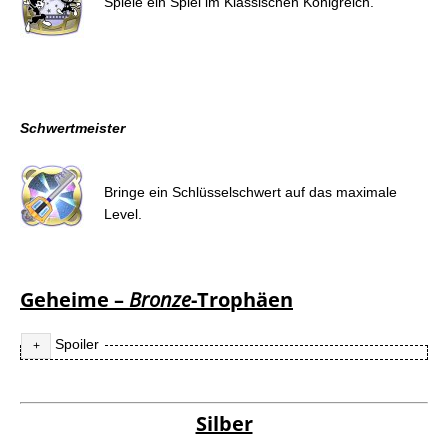
Spiele ein Spiel im Klassischen Königreich.
Schwertmeister
Bringe ein Schlüsselschwert auf das maximale
Level.
Geheime –
Bronze
-Trophäen
Spoiler
Verbundene Herzen
Silber
Versammel die sieben Hüter des Lichts.