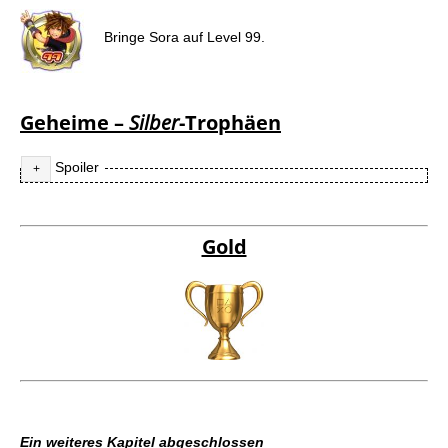
Bringe Sora auf Level 99.
Geheime –
Silber
-Trophäen
Spoiler
Die alles entscheidende Schlacht
Gold
Kämpfe das letzte Mal gegen Meister Xehanort.
Puddingbändiger
Spiele gegen jeden
Pudding ein Mal.
Ein weiteres Kapitel abgeschlossen