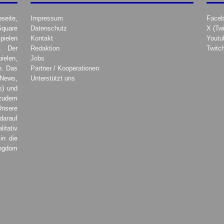
seite,
Impressum
Face
Square
Datenschutz
X (Twi
pielen
Kontakt
Youtu
. Der
Redaktion
Twitc
ielen,
Jobs
h. Das
Partner / Kooperationen
 News,
Unterstützt uns
s) und
zudem
Unsere
darauf
tativ
in die
ingdom