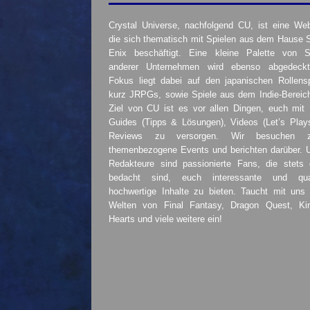
Crystal Universe, nachfolgend CU, ist eine Web
die sich thematisch mit Spielen aus dem Hause 
Enix beschäftigt. Eine kleine Palette von S
anderer Unternehmen wird ebenso abgedeckt
Fokus liegt dabei auf den japanischen Rollensp
kurz JRPGs, sowie Spiele aus dem Indie-Bereic
Ziel von CU ist es vor allen Dingen, euch mit
Guides (Tipps & Lösungen), Videos (Let’s Play
Reviews zu versorgen. Wir besuchen 
themenbezogene Events und berichten darüber. 
Redakteure sind passionierte Fans, die stets 
bedacht sind, euch interessante und quali
hochwertige Inhalte zu bieten. Taucht mit uns 
Welten von Final Fantasy, Dragon Quest, K
Hearts und viele weitere ein!