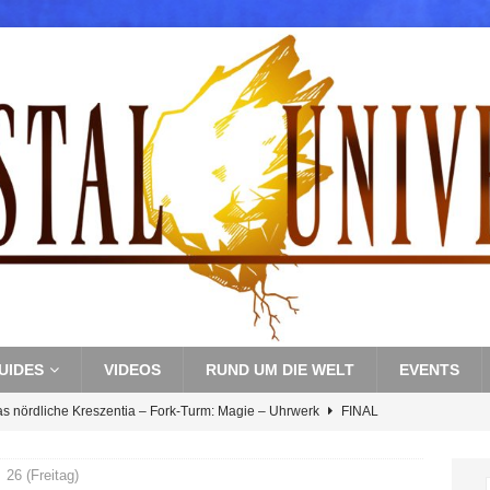
UIDES
VIDEOS
RUND UM DIE WELT
EVENTS
as nördliche Kreszentia – Fork-Turm: Magie – Uhrwerk
FINAL
26 (Freitag)
s nördliche Kreszentia – Fork-Turm: Magie – Boss 3: Nekrophobia