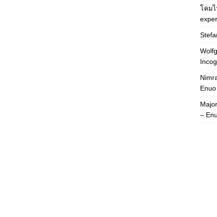
โคมไ
exper
Stefa
Wolfg
Incog
Nimra
Enuo
Majo
– En