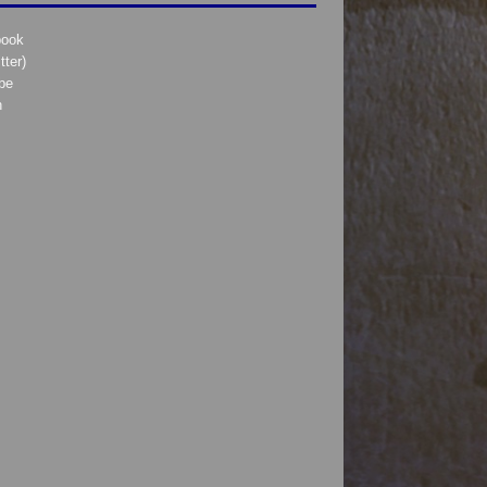
book
tter)
be
h