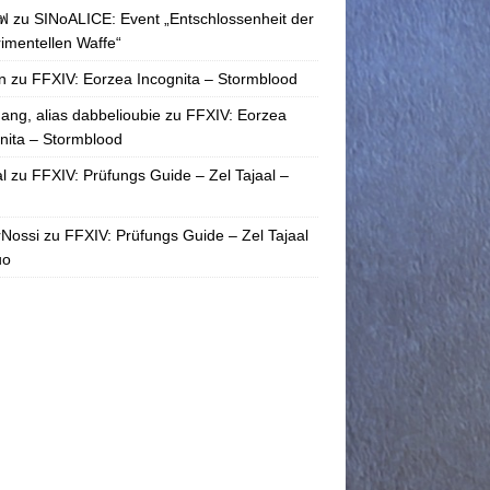
ฟ
zu
SINoALICE: Event „Entschlossenheit der
imentellen Waffe“
n
zu
FFXIV: Eorzea Incognita – Stormblood
ang, alias dabbelioubie
zu
FFXIV: Eorzea
nita – Stormblood
l
zu
FFXIV: Prüfungs Guide – Zel Tajaal –
rNossi
zu
FFXIV: Prüfungs Guide – Zel Tajaal
uo