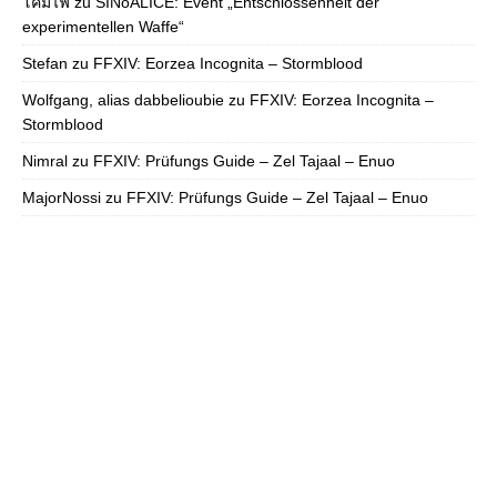
โคมไฟ
zu
SINoALICE: Event „Entschlossenheit der
experimentellen Waffe“
Stefan
zu
FFXIV: Eorzea Incognita – Stormblood
Wolfgang, alias dabbelioubie
zu
FFXIV: Eorzea Incognita –
Stormblood
Nimral
zu
FFXIV: Prüfungs Guide – Zel Tajaal – Enuo
MajorNossi
zu
FFXIV: Prüfungs Guide – Zel Tajaal – Enuo