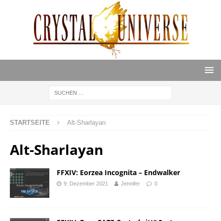
STARTSEITE
Alt-Sharlayan
Alt-Sharlayan
FFXIV: Eorzea Incognita – Endwalker
9. Dezember 2021
Jennifer
0