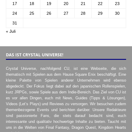
17
18
19
20
21
22
23
24
25
26
27
28
29
30
31
« Juli
DAS IST CRYSTAL UNIVERSE!
Crystal Universe, nachfolgend CU, ist eine Webseite, die sich
thematisch mit Spielen aus dem Hause Square Enix beschäftigt. Eine
kleine Palette von Spielen anderer Unternehmen wird ebenso
abgedeckt. Der Fokus liegt dabei auf den japanischen Rollenspielen,
kurz JRPGs, sowie Spiele aus dem Indie-Bereich. Das Ziel von CU ist
es vor allen Dingen, euch mit News, Guides (Tipps & Lösungen),
Videos (Let’s Plays) und Reviews zu versorgen. Wir besuchen zudem
themenbezogene Events und berichten darüber. Unsere Redakteure
sind passionierte Fans, die stets darauf bedacht sind, euch
interessante und qualitativ hochwertige Inhalte zu bieten. Taucht mit
uns in die Welten von Final Fantasy, Dragon Quest, Kingdom Hearts