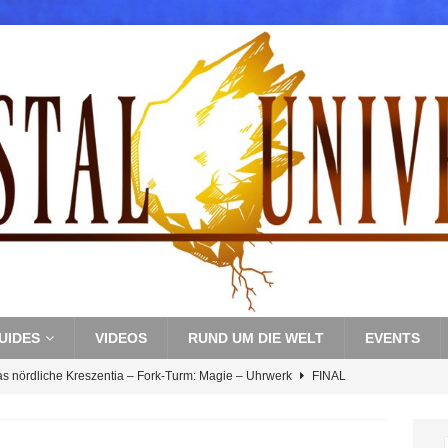
UIDES
VIDEOS
RUND UM DIE WELT
EVENTS
as nördliche Kreszentia – Fork-Turm: Magie – Uhrwerk
FINAL
s nördliche Kreszentia – Fork-Turm: Magie – Boss 3: Nekrophobia