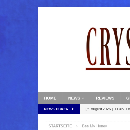
HOME
NEWS
REVIEWS
G
NEWS TICKER
[ 5. August 2026 ]
FFXIV: D
FANTASY
STARTSEITE
Bee My Honey
[ 5. August 2026 ]
FFXIV: Da