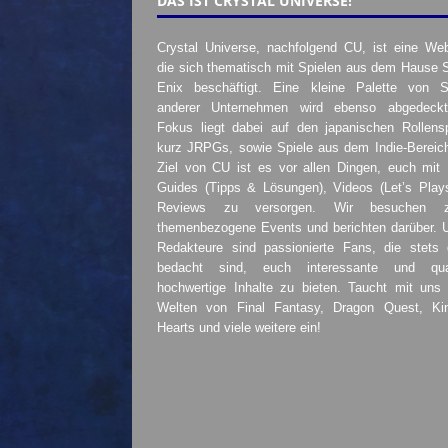
DAS IST CRYSTAL UNIVERSE!
Crystal Universe, nachfolgend CU, ist eine Web
die sich thematisch mit Spielen aus dem Hause 
Enix beschäftigt. Eine kleine Palette von S
anderer Unternehmen wird ebenso abgedeckt
Fokus liegt dabei auf den japanischen Rollensp
kurz JRPGs, sowie Spiele aus dem Indie-Bereic
Ziel von CU ist es vor allen Dingen, euch mit
Guides (Tipps & Lösungen), Videos (Let’s Play
Reviews zu versorgen. Wir besuchen 
themenbezogene Events und berichten darüber. 
Redakteure sind passionierte Fans, die stets 
bedacht sind, euch interessante und quali
hochwertige Inhalte zu bieten. Taucht mit uns 
Welten von Final Fantasy, Dragon Quest, K
Hearts und viele weitere ein!