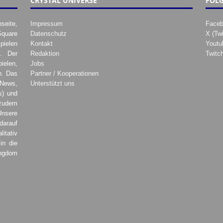
CRYSTAL UNIVERSE
FOLG
seite,
Impressum
Face
Square
Datenschutz
X (Twi
pielen
Kontakt
Youtu
. Der
Redaktion
Twitc
ielen,
Jobs
h. Das
Partner / Kooperationen
 News,
Unterstützt uns
s) und
zudem
Unsere
darauf
tativ
in die
ingdom