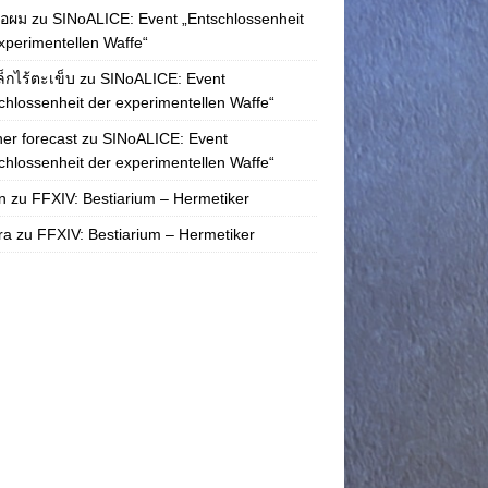
่อผม
zu
SINoALICE: Event „Entschlossenheit
xperimentellen Waffe“
ล็กไร้ตะเข็บ
zu
SINoALICE: Event
chlossenheit der experimentellen Waffe“
er forecast
zu
SINoALICE: Event
chlossenheit der experimentellen Waffe“
n
zu
FFXIV: Bestiarium – Hermetiker
ra
zu
FFXIV: Bestiarium – Hermetiker