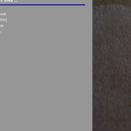
T UNS …
book
tter)
be
h