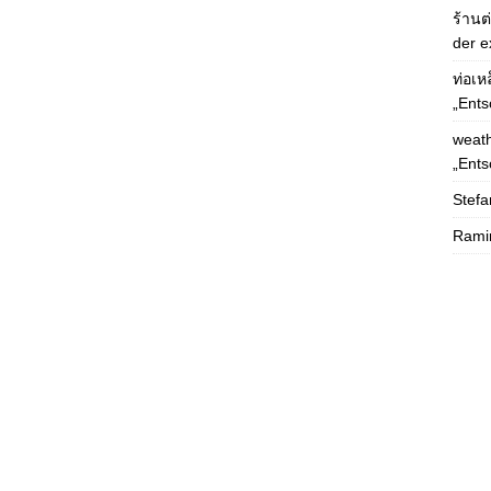
ร้านต
der e
ท่อเห
„Ents
weath
„Ents
Stefa
Rami