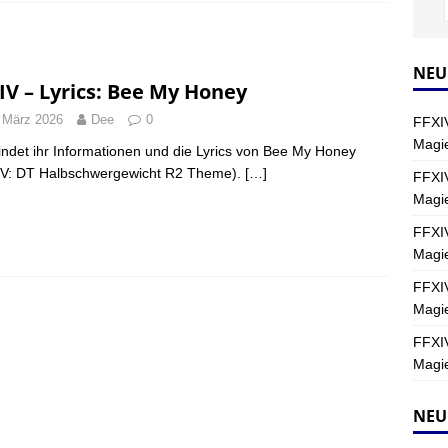
Y
s nördliche Kreszentia – Fork-Turm: Magie – Hallen II
FINAL
NEU
IV – Lyrics: Bee My Honey
 März 2026
Dee
0
FFXIV
s nördliche Kreszentia – Fork-Turm: Magie – Boss 2: Schwerttänzer
Magie
findet ihr Informationen und die Lyrics von Bee My Honey
Y
IV: DT Halbschwergewicht R2 Theme).
[…]
FFXIV
Magi
s nördliche Kreszentia – Fork-Turm: Magie – Boss 4: Index (Normal)
FFXIV
Magie
FFXIV
Magie
FFXIV
Magie
NEU