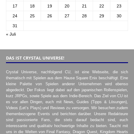
17
18
19
20
21
22
23
24
25
26
27
28
29
30
31
« Juli
DAS IST CRYSTAL UNIVERSE!
Crystal Universe, nachfolgend CU, ist eine Webseite, die sich
thematisch mit Spielen aus dem Hause Square Enix beschäftigt. Eine
kleine Palette von Spielen anderer Unternehmen wird ebenso
abgedeckt. Der Fokus liegt dabei auf den japanischen Rollenspielen,
kurz JRPGs, sowie Spiele aus dem Indie-Bereich. Das Ziel von CU ist
es vor allen Dingen, euch mit News, Guides (Tipps & Lösungen),
Videos (Let’s Plays) und Reviews zu versorgen. Wir besuchen zudem
themenbezogene Events und berichten darüber. Unsere Redakteure
sind passionierte Fans, die stets darauf bedacht sind, euch
interessante und qualitativ hochwertige Inhalte zu bieten. Taucht mit
uns in die Welten von Final Fantasy, Dragon Quest, Kingdom Hearts