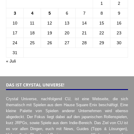
1
2
3
4
5
6
7
8
9
10
11
12
13
14
15
16
17
18
19
20
21
22
23
24
25
26
27
28
29
30
31
« Juli
DAS IST CRYSTAL UNIVERSE!
Crystal Universe, nachfolgend CU, ist eine Webseite, die sich
thematisch mit Spielen aus dem Hause Square Enix beschäftigt. Eine
kleine Palette von Spielen anderer Unternehmen wird ebenso
abgedeckt. Der Fokus liegt dabei auf den japanischen Rollenspielen,
kurz JRPGs, sowie Spiele aus dem Indie-Bereich. Das Ziel von CU ist
es vor allen Dingen, euch mit News, Guides (Tipps & Lösungen),