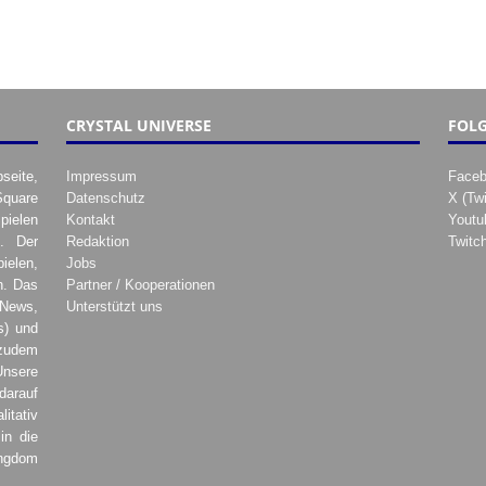
CRYSTAL UNIVERSE
FOLG
seite,
Impressum
Face
Square
Datenschutz
X (Twi
pielen
Kontakt
Youtu
. Der
Redaktion
Twitc
ielen,
Jobs
h. Das
Partner / Kooperationen
 News,
Unterstützt uns
s) und
zudem
Unsere
darauf
tativ
in die
ingdom