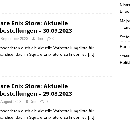
Nimra
Enuo
Majo
are Enix Store: Aktuelle
– En
bestellungen – 30.09.2023
Stefa
 September 2023
Dee
0
Rami
räsentieren euch die aktuelle Vorbestellungsliste für
andise, das im Square Enix Store zu finden ist.
[…]
Stefa
Relik
are Enix Store: Aktuelle
bestellungen – 29.08.2023
 August 2023
Dee
0
räsentieren euch die aktuelle Vorbestellungsliste für
andise, das im Square Enix Store zu finden ist.
[…]