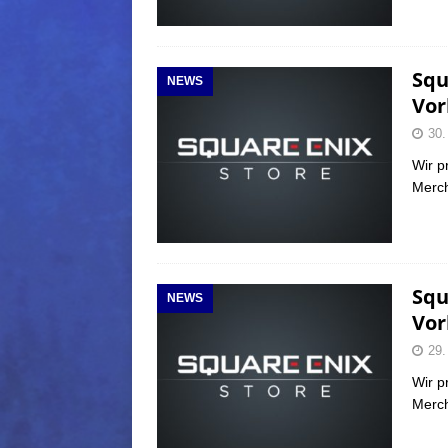
Squ
NEWS
Vor
30.
Wir p
Merch
Squ
NEWS
Vor
29.
Wir p
Merch