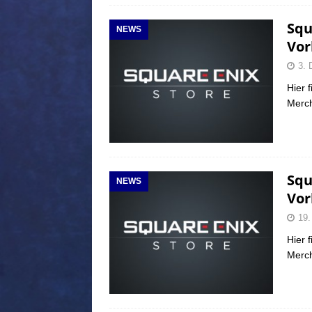
Squ
NEWS
Vor
3. 
Hier f
Merch
Squ
NEWS
Vor
19.
Hier f
Merch