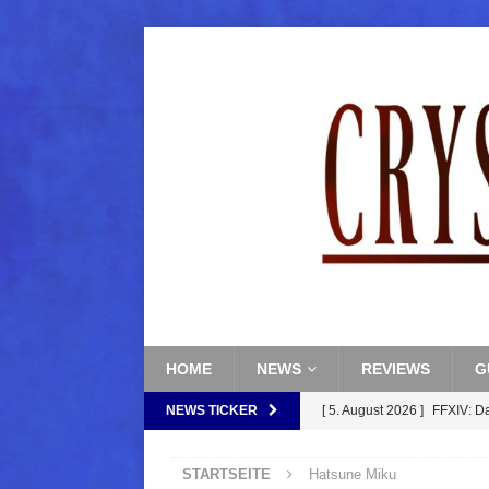
HOME
NEWS
REVIEWS
G
NEWS TICKER
[ 5. August 2026 ]
FFXIV: D
FANTASY
STARTSEITE
Hatsune Miku
[ 5. August 2026 ]
FFXIV: Da