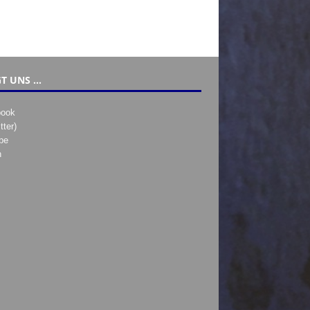
T UNS …
book
tter)
be
h