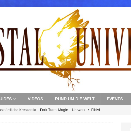
UIDES
VIDEOS
RUND UM DIE WELT
EVENTS
as nördliche Kreszentia – Fork-Turm: Magie – Uhrwerk
FINAL
s nördliche Kreszentia – Fork-Turm: Magie – Boss 3: Nekrophobia