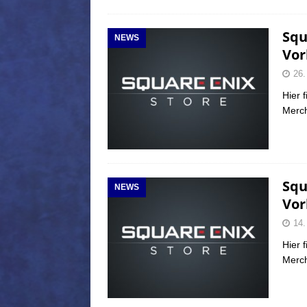
Squ
NEWS
Vor
26.
Hier f
Merch
Squ
NEWS
Vor
14.
Hier f
Merch