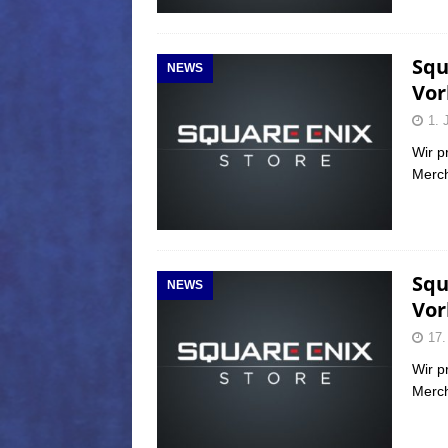
Squ
NEWS
Vor
1. 
Wir p
Merch
Squ
NEWS
Vor
17.
Wir p
Merch