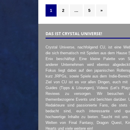
1
2
…
5
»
DAS IST CRYSTAL UNIVERSE!
Crystal Universe, nachfolgend CU, ist eine Web
die sich thematisch mit Spielen aus dem Hause 
Enix beschäftigt. Eine kleine Palette von S
anderer Unternehmen wird ebenso abgedeckt
Fokus liegt dabei auf den japanischen Rollensp
kurz JRPGs, sowie Spiele aus dem Indie-Bereic
Ziel von CU ist es vor allen Dingen, euch mit
Guides (Tipps & Lösungen), Videos (Let’s Play
Reviews zu versorgen. Wir besuchen 
themenbezogene Events und berichten darüber. 
Redakteure sind passionierte Fans, die stets 
bedacht sind, euch interessante und quali
hochwertige Inhalte zu bieten. Taucht mit uns 
Welten von Final Fantasy, Dragon Quest, K
Hearts und viele weitere ein!