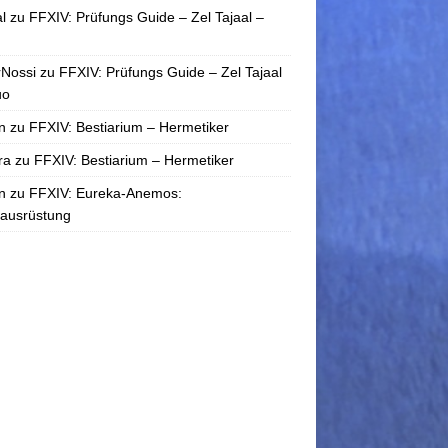
l
zu
FFXIV: Prüfungs Guide – Zel Tajaal –
rNossi
zu
FFXIV: Prüfungs Guide – Zel Tajaal
uo
n
zu
FFXIV: Bestiarium – Hermetiker
ra
zu
FFXIV: Bestiarium – Hermetiker
n
zu
FFXIV: Eureka-Anemos:
tausrüstung