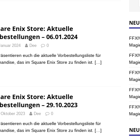
Y
s nördliche Kreszentia – Fork-Turm: Magie – Hallen II
FINAL
NEU
are Enix Store: Aktuelle
bestellungen – 06.01.2024
FFXIV
s nördliche Kreszentia – Fork-Turm: Magie – Boss 2: Schwerttänzer
Magie
Januar 2024
Dee
0
Y
FFXIV
räsentieren euch die aktuelle Vorbestellungsliste für
Magi
andise, das im Square Enix Store zu finden ist.
[…]
s nördliche Kreszentia – Fork-Turm: Magie – Boss 4: Index (Normal)
FFXIV
Magie
FFXIV
are Enix Store: Aktuelle
Magie
bestellungen – 29.10.2023
FFXIV
Magie
 Oktober 2023
Dee
0
räsentieren euch die aktuelle Vorbestellungsliste für
NEU
andise, das im Square Enix Store zu finden ist.
[…]