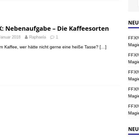
Y
s nördliche Kreszentia – Fork-Turm: Magie – Hallen II
FINAL
NEU
X: Nebenaufgabe – Die Kaffeesorten
Januar 2018
Raphaela
1
FFXIV
s nördliche Kreszentia – Fork-Turm: Magie – Boss 2: Schwerttänzer
Magie
Kaffee, wer hätte nicht gerne eine heiße Tasse?
[…]
Y
FFXIV
Magi
s nördliche Kreszentia – Fork-Turm: Magie – Boss 4: Index (Normal)
FFXIV
Magie
FFXIV
Magie
FFXIV
Magie
NEU