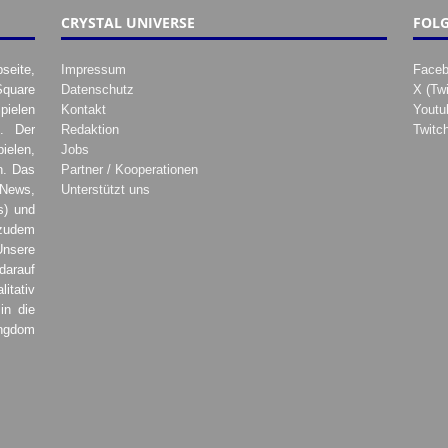
CRYSTAL UNIVERSE
FOLG
seite,
Impressum
Face
Square
Datenschutz
X (Twi
pielen
Kontakt
Youtu
. Der
Redaktion
Twitc
ielen,
Jobs
h. Das
Partner / Kooperationen
 News,
Unterstützt uns
s) und
zudem
Unsere
darauf
tativ
in die
ingdom