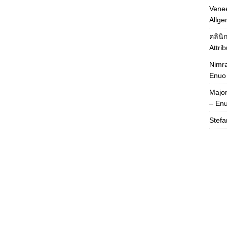
Venee
Allge
คลินิ
Attri
Nimra
Enuo
Majo
– En
Stefa