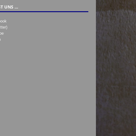
T UNS …
book
tter)
be
h