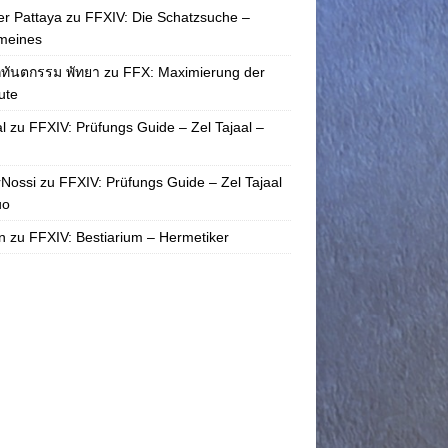
r Pattaya
zu
FFXIV: Die Schatzsuche –
meines
กทันตกรรม พัทยา
zu
FFX: Maximierung der
bute
l
zu
FFXIV: Prüfungs Guide – Zel Tajaal –
rNossi
zu
FFXIV: Prüfungs Guide – Zel Tajaal
uo
n
zu
FFXIV: Bestiarium – Hermetiker