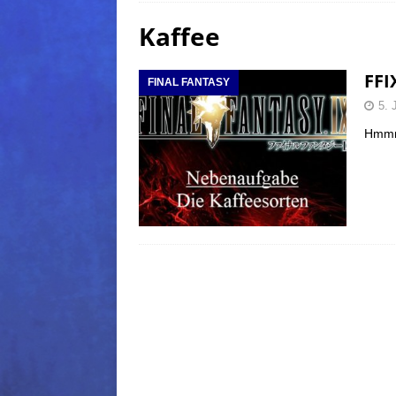
Kaffee
(Normal)
FINAL FANTAS
[ 5. August 2026 ]
FFXIV: Da
FFI
FINAL FANTASY
FANTASY
5. 
[ 5. August 2026 ]
FFXIV: Da
Hmmm 
(Normal)
FINAL FANTAS
[ 5. August 2026 ]
FFXIV: Da
FINAL FANTASY