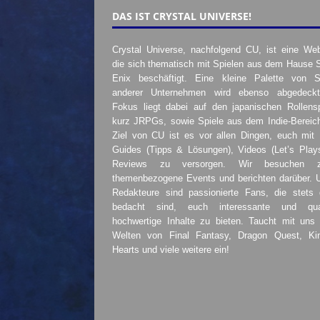
DAS IST CRYSTAL UNIVERSE!
Crystal Universe, nachfolgend CU, ist eine Web
die sich thematisch mit Spielen aus dem Hause 
Enix beschäftigt. Eine kleine Palette von S
anderer Unternehmen wird ebenso abgedeckt
Fokus liegt dabei auf den japanischen Rollensp
kurz JRPGs, sowie Spiele aus dem Indie-Bereic
Ziel von CU ist es vor allen Dingen, euch mit
Guides (Tipps & Lösungen), Videos (Let’s Play
Reviews zu versorgen. Wir besuchen 
themenbezogene Events und berichten darüber. 
Redakteure sind passionierte Fans, die stets 
bedacht sind, euch interessante und quali
hochwertige Inhalte zu bieten. Taucht mit uns 
Welten von Final Fantasy, Dragon Quest, K
Hearts und viele weitere ein!