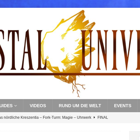
UIDES
VIDEOS
RUND UM DIE WELT
EVENTS
as nördliche Kreszentia – Fork-Turm: Magie – Uhrwerk
FINAL
s nördliche Kreszentia – Fork-Turm: Magie – Boss 3: Nekrophobia