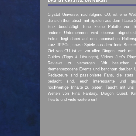
DAS IST CRYSTAL UNIVERSE!
Crystal Universe, nachfolgend CU, ist eine Web
die sich thematisch mit Spielen aus dem Hause 
Enix beschäftigt. Eine kleine Palette von S
anderer Unternehmen wird ebenso abgedeckt
Fokus liegt dabei auf den japanischen Rollensp
kurz JRPGs, sowie Spiele aus dem Indie-Bereic
Ziel von CU ist es vor allen Dingen, euch mit
Guides (Tipps & Lösungen), Videos (Let’s Play
Reviews zu versorgen. Wir besuchen 
themenbezogene Events und berichten darüber. 
Redakteure sind passionierte Fans, die stets 
bedacht sind, euch interessante und quali
hochwertige Inhalte zu bieten. Taucht mit uns 
Welten von Final Fantasy, Dragon Quest, K
Hearts und viele weitere ein!