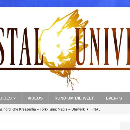
UIDES
VIDEOS
RUND UM DIE WELT
EVENTS
as nördliche Kreszentia – Fork-Turm: Magie – Uhrwerk
FINAL
s nördliche Kreszentia – Fork-Turm: Magie – Boss 3: Nekrophobia