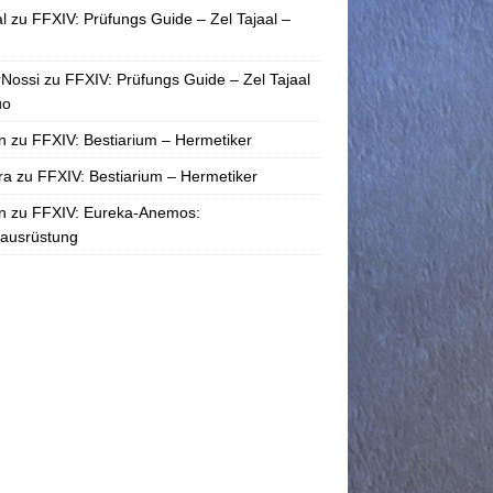
l
zu
FFXIV: Prüfungs Guide – Zel Tajaal –
rNossi
zu
FFXIV: Prüfungs Guide – Zel Tajaal
uo
n
zu
FFXIV: Bestiarium – Hermetiker
ra
zu
FFXIV: Bestiarium – Hermetiker
n
zu
FFXIV: Eureka-Anemos:
tausrüstung