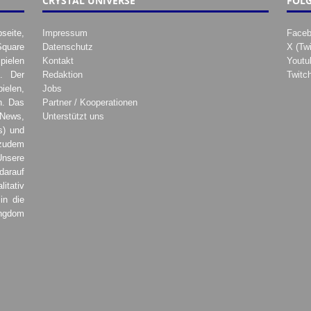
CRYSTAL UNIVERSE
FOLG
seite,
Impressum
Face
Square
Datenschutz
X (Twi
pielen
Kontakt
Youtu
. Der
Redaktion
Twitc
ielen,
Jobs
h. Das
Partner / Kooperationen
 News,
Unterstützt uns
s) und
zudem
Unsere
darauf
tativ
in die
ingdom