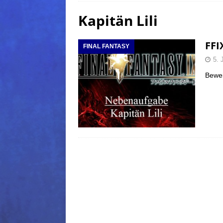
Kapitän Lili
(Normal)
FINAL FANTAS
[ 5. August 2026 ]
FFXIV: Da
FFI
FINAL FANTASY
FANTASY
5. 
[ 5. August 2026 ]
FFXIV: Da
Bewei
(Normal)
FINAL FANTAS
[ 5. August 2026 ]
FFXIV: Da
FINAL FANTASY