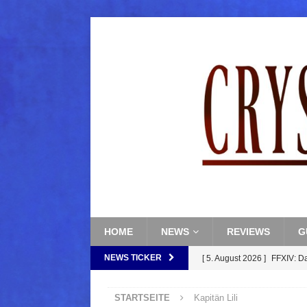
HOME
NEWS
REVIEWS
G
NEWS TICKER
[ 5. August 2026 ]
FFXIV: D
FANTASY
STARTSEITE
Kapitän Lili
[ 5. August 2026 ]
FFXIV: Da