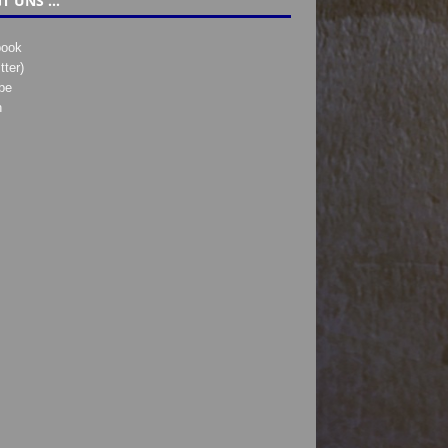
T UNS …
book
tter)
be
h