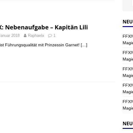
Y
s nördliche Kreszentia – Fork-Turm: Magie – Hallen II
FINAL
NEU
X: Nebenaufgabe – Kapitän Lili
Januar 2018
Raphaela
1
FFXIV
s nördliche Kreszentia – Fork-Turm: Magie – Boss 2: Schwerttänzer
Magie
st Führungsqualität mit Prinzessin Garnet!
[…]
Y
FFXIV
Magi
s nördliche Kreszentia – Fork-Turm: Magie – Boss 4: Index (Normal)
FFXIV
Magie
FFXIV
Magie
FFXIV
Magie
NEU