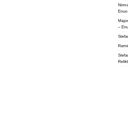
Nimra
Enuo
Majo
– En
Stefa
Rami
Stefa
Relik