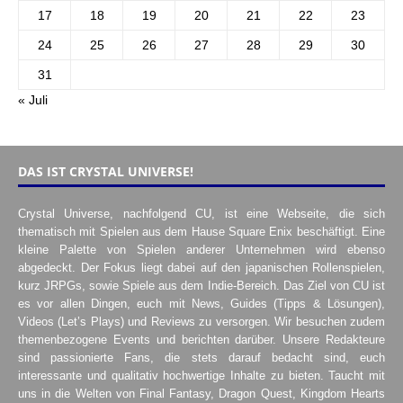
17
18
19
20
21
22
23
24
25
26
27
28
29
30
31
« Juli
DAS IST CRYSTAL UNIVERSE!
Crystal Universe, nachfolgend CU, ist eine Webseite, die sich
thematisch mit Spielen aus dem Hause Square Enix beschäftigt. Eine
kleine Palette von Spielen anderer Unternehmen wird ebenso
abgedeckt. Der Fokus liegt dabei auf den japanischen Rollenspielen,
kurz JRPGs, sowie Spiele aus dem Indie-Bereich. Das Ziel von CU ist
es vor allen Dingen, euch mit News, Guides (Tipps & Lösungen),
Videos (Let’s Plays) und Reviews zu versorgen. Wir besuchen zudem
themenbezogene Events und berichten darüber. Unsere Redakteure
sind passionierte Fans, die stets darauf bedacht sind, euch
interessante und qualitativ hochwertige Inhalte zu bieten. Taucht mit
uns in die Welten von Final Fantasy, Dragon Quest, Kingdom Hearts