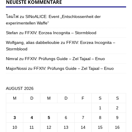
NEUESTE KOMMENTARE
โคมไฟ
zu
SINoALICE: Event „Entschlossenheit der
experimentellen Waffe“
Stefan
zu
FFXIV: Eorzea Incognita – Stormblood
Wolfgang, alias dabbelioubie
zu
FFXIV: Eorzea Incognita –
Stormblood
Nimral
zu
FFXIV: Prüfungs Guide – Zel Tajaal – Enuo
MajorNossi
zu
FFXIV: Prüfungs Guide – Zel Tajaal – Enuo
AUGUST 2026
M
D
M
D
F
S
S
1
2
3
4
5
6
7
8
9
10
11
12
13
14
15
16