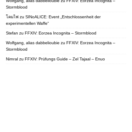
Wolfgang, alias dabbelioubie
zu
FFXIV: Eorzea Incognita –
Stormblood
โคมไฟ
zu
SINoALICE: Event „Entschlossenheit der
experimentellen Waffe“
Stefan
zu
FFXIV: Eorzea Incognita – Stormblood
Wolfgang, alias dabbelioubie
zu
FFXIV: Eorzea Incognita –
Stormblood
Nimral
zu
FFXIV: Prüfungs Guide – Zel Tajaal – Enuo