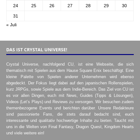
24
25
26
27
28
29
30
31
« Juli
DAS IST CRYSTAL UNIVERSE!
Crystal Universe, nachfolgend CU, ist eine Webseite, die sich
thematisch mit Spielen aus dem Hause Square Enix beschäftigt. Eine
kleine Palette von Spielen anderer Unternehmen wird ebenso
abgedeckt. Der Fokus liegt dabei auf den japanischen Rollenspielen,
kurz JRPGs, sowie Spiele aus dem Indie-Bereich. Das Ziel von CU ist
es vor allen Dingen, euch mit News, Guides (Tipps & Lösungen),
Videos (Let’s Plays) und Reviews zu versorgen. Wir besuchen zudem
themenbezogene Events und berichten darüber. Unsere Redakteure
sind passionierte Fans, die stets darauf bedacht sind, euch
interessante und qualitativ hochwertige Inhalte zu bieten. Taucht mit
uns in die Welten von Final Fantasy, Dragon Quest, Kingdom Hearts
und viele weitere ein!