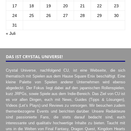
17
18
19
20
21
22
23
24
25
26
27
28
29
30
31
« Juli
DAS IST CRYSTAL UNIVERSE!
Crystal Universe, nachfolgend CU, ist eine Webseite, die sich
thematisch mit Spielen aus dem Hause Square Enix beschäftigt. Eine
kleine Palette von Spielen anderer Unternehmen wird ebenso
abgedeckt. Der Fokus liegt dabei auf den japanischen Rollenspielen,
kurz JRPGs, sowie Spiele aus dem Indie-Bereich. Das Ziel von CU ist
es vor allen Dingen, euch mit News, Guides (Tipps & Lösungen),
Videos (Let’s Plays) und Reviews zu versorgen. Wir besuchen zudem
themenbezogene Events und berichten darüber. Unsere Redakteure
sind passionierte Fans, die stets darauf bedacht sind, euch
interessante und qualitativ hochwertige Inhalte zu bieten. Taucht mit
uns in die Welten von Final Fantasy, Dragon Quest, Kingdom Hearts