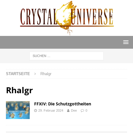
STARTSEITE
Rhalgr
Rhalgr
FFXIV: Die Schutzgottheiten
29. Februar 2024
Dee
0