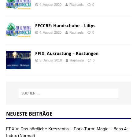
4. August 2020
Raphaela
0
FFCCRE: Handschuhe – Liltys
4. August 2020
Raphaela
0
FFIX: Ausrüstung – Rüstungen
5. Januar 2018
Raphaela
0
NEUESTE BEITRÄGE
FFXIV: Das nördliche Kreszentia – Fork-Turm: Magie – Boss 4:
Index (Normal)