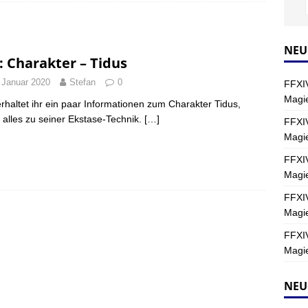
Y
s nördliche Kreszentia – Fork-Turm: Magie – Hallen II
FINAL
NEU
: Charakter – Tidus
 Januar 2020
Stefan
0
FFXIV
s nördliche Kreszentia – Fork-Turm: Magie – Boss 2: Schwerttänzer
Magie
erhaltet ihr ein paar Informationen zum Charakter Tidus,
Y
 alles zu seiner Ekstase-Technik.
[…]
FFXIV
Magi
s nördliche Kreszentia – Fork-Turm: Magie – Boss 4: Index (Normal)
FFXIV
Magie
FFXIV
Magie
FFXIV
Magie
NEU