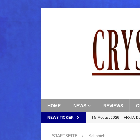
HOME
NEWS
REVIEWS
G
NEWS TICKER
[ 5. August 2026 ]
FFXIV: D
FANTASY
STARTSEITE
Saltohieb
[ 5. August 2026 ]
FFXIV: Da