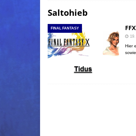
Saltohieb
(Normal)
FINAL FANTAS
[ 5. August 2026 ]
FFXIV: Da
FFX
FINAL FANTASY
FANTASY
19.
[ 5. August 2026 ]
FFXIV: Da
Hier 
(Normal)
FINAL FANTAS
sowie
[ 5. August 2026 ]
FFXIV: Da
FINAL FANTASY