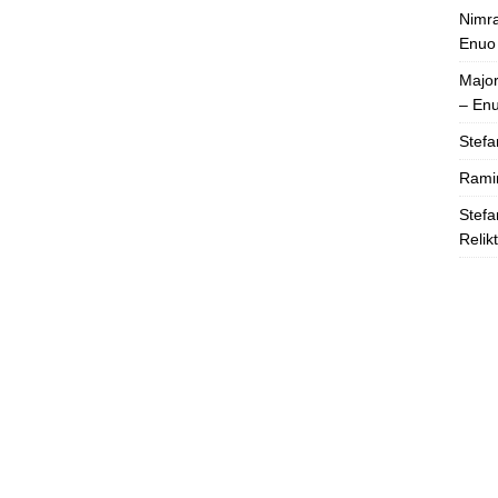
Nimra
Enuo
Majo
– En
Stefa
Rami
Stefa
Relik