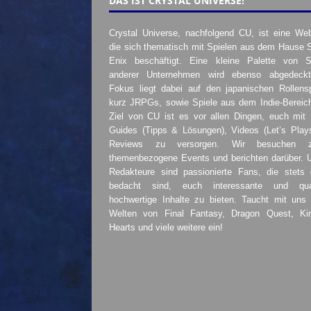
DAS IST CRYSTAL UNIVERSE!
Crystal Universe, nachfolgend CU, ist eine Web
die sich thematisch mit Spielen aus dem Hause 
Enix beschäftigt. Eine kleine Palette von S
anderer Unternehmen wird ebenso abgedeckt
Fokus liegt dabei auf den japanischen Rollensp
kurz JRPGs, sowie Spiele aus dem Indie-Bereic
Ziel von CU ist es vor allen Dingen, euch mit
Guides (Tipps & Lösungen), Videos (Let’s Play
Reviews zu versorgen. Wir besuchen 
themenbezogene Events und berichten darüber. 
Redakteure sind passionierte Fans, die stets 
bedacht sind, euch interessante und quali
hochwertige Inhalte zu bieten. Taucht mit uns 
Welten von Final Fantasy, Dragon Quest, K
Hearts und viele weitere ein!