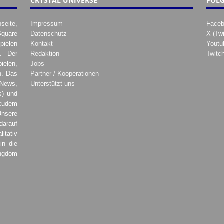
CRYSTAL UNIVERSE
FOLG
seite,
Impressum
Face
Square
Datenschutz
X (Twi
pielen
Kontakt
Youtu
. Der
Redaktion
Twitc
ielen,
Jobs
h. Das
Partner / Kooperationen
 News,
Unterstützt uns
s) und
zudem
Unsere
darauf
tativ
in die
ingdom