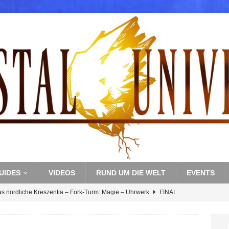
UIDES
VIDEOS
RUND UM DIE WELT
EVENTS
as nördliche Kreszentia – Fork-Turm: Magie – Uhrwerk
FINAL
s nördliche Kreszentia – Fork-Turm: Magie – Boss 3: Nekrophobia