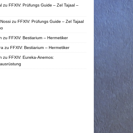
l
zu
FFXIV: Prüfungs Guide – Zel Tajaal –
rNossi
zu
FFXIV: Prüfungs Guide – Zel Tajaal
uo
n
zu
FFXIV: Bestiarium – Hermetiker
ra
zu
FFXIV: Bestiarium – Hermetiker
n
zu
FFXIV: Eureka-Anemos:
tausrüstung