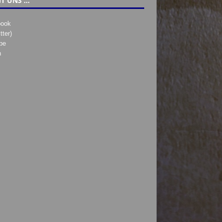
T UNS …
book
tter)
be
h