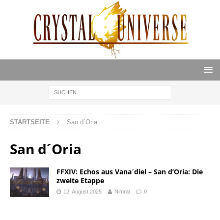
STARTSEITE
San d´Oria
San d´Oria
FFXIV: Echos aus Vana´diel – San d’Oria: Die
zweite Etappe
12. August 2025
Nimral
0