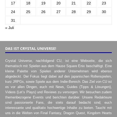
17
18
19
20
21
22
23
24
25
26
27
28
29
30
31
« Juli
DAS IST CRYSTAL UNIVERSE!
Crystal Universe, nachfolgend CU, ist eine Webseite, die sich
thematisch mit Spielen aus dem Hause Square Enix beschäftigt. Eine
kleine Palette von Spielen anderer Unternehmen wird ebenso
abgedeckt. Der Fokus liegt dabei auf den japanischen Rollenspielen,
kurz JRPGs, sowie Spiele aus dem Indie-Bereich. Das Ziel von CU ist
es vor allen Dingen, euch mit News, Guides (Tipps & Lösungen),
Videos (Let’s Plays) und Reviews zu versorgen. Wir besuchen zudem
themenbezogene Events und berichten darüber. Unsere Redakteure
sind passionierte Fans, die stets darauf bedacht sind, euch
interessante und qualitativ hochwertige Inhalte zu bieten. Taucht mit
uns in die Welten von Final Fantasy, Dragon Quest, Kingdom Hearts