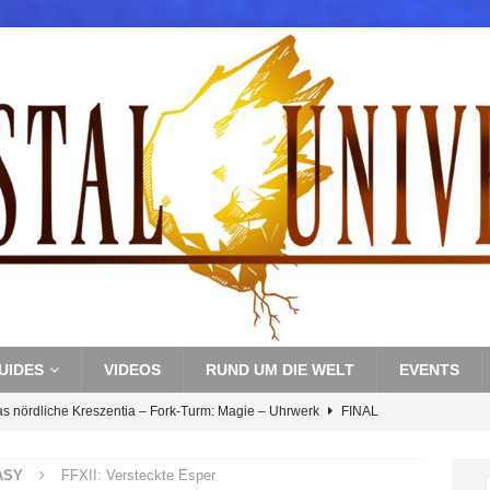
UIDES
VIDEOS
RUND UM DIE WELT
EVENTS
as nördliche Kreszentia – Fork-Turm: Magie – Uhrwerk
FINAL
ASY
FFXII: Versteckte Esper
s nördliche Kreszentia – Fork-Turm: Magie – Boss 3: Nekrophobia