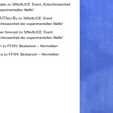
่อผม
zu
SINoALICE: Event „Entschlossenheit
xperimentellen Waffe“
ล็กไร้ตะเข็บ
zu
SINoALICE: Event
chlossenheit der experimentellen Waffe“
er forecast
zu
SINoALICE: Event
chlossenheit der experimentellen Waffe“
n
zu
FFXIV: Bestiarium – Hermetiker
ra
zu
FFXIV: Bestiarium – Hermetiker