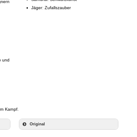
gnern
Jäger: Zufallszauber
e und
im Kampf.
Original