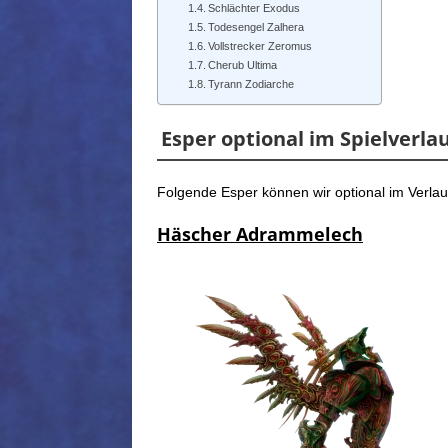
Schlächter Exodus
Todesengel Zalhera
Vollstrecker Zeromus
Cherub Ultima
Tyrann Zodiarche
Esper optional im Spielverla
Folgende Esper können wir optional im Verlauf
Häscher Adrammelech