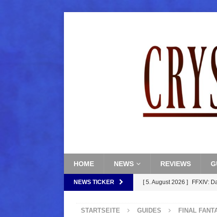
HOME
NEWS
REVIEWS
G
NEWS TICKER
[ 5. August 2026 ]
FFXIV: D
FANTASY
STARTSEITE
GUIDES
FINAL FANT
[ 5. August 2026 ]
FFXIV: Da