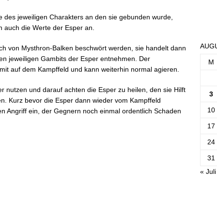
e des jeweiligen Charakters an den sie gebunden wurde,
en auch die Werte der Esper an.
AUGU
ch von Mysthron-Balken beschwört werden, sie handelt dann
den jeweiligen Gambits der Esper entnehmen. Der
M
 mit auf dem Kampffeld und kann weiterhin normal agieren.
r nutzen und darauf achten die Esper zu heilen, den sie Hilft
3
zen. Kurz bevor die Esper dann wieder vom Kampffeld
10
ven Angriff ein, der Gegnern noch einmal ordentlich Schaden
17
24
31
« Juli