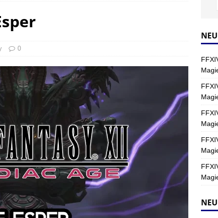
Esper
Y
s nördliche Kreszentia – Fork-Turm: Magie – Hallen II
FINAL
NEU
y
0
FFXIV
s nördliche Kreszentia – Fork-Turm: Magie – Boss 2: Schwerttänzer
Magie
Y
FFXIV
Magi
s nördliche Kreszentia – Fork-Turm: Magie – Boss 4: Index (Normal)
FFXIV
Magie
FFXIV
Magie
FFXIV
Magie
NEU