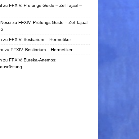
l
zu
FFXIV: Prüfungs Guide – Zel Tajaal –
rNossi
zu
FFXIV: Prüfungs Guide – Zel Tajaal
uo
n
zu
FFXIV: Bestiarium – Hermetiker
ra
zu
FFXIV: Bestiarium – Hermetiker
n
zu
FFXIV: Eureka-Anemos:
tausrüstung