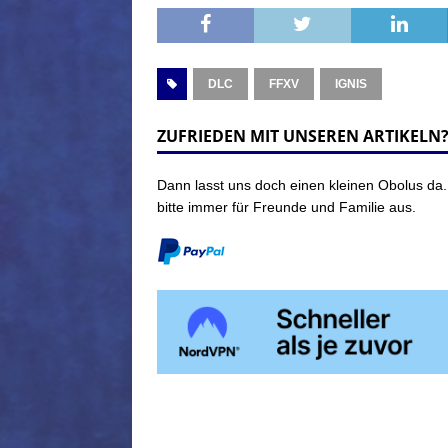
Ein edles Opfer
DLC
FFXV
IGNIS
ZUFRIEDEN MIT UNSEREN ARTIKELN
Ein anderer We
Dann lasst uns doch einen kleinen Obolus da.
bitte immer für Freunde und Familie aus.
Ein neuer
Protagonist