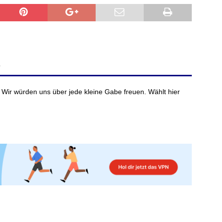
Beendet Episode Ignis auf
Bronze
den Schwierigkeitsgrad
„normal“
?
g
Besiegt Ardyn in Kapitel 3,
Bronze
Teil 2
 Wir würden uns über jede kleine Gabe freuen. Wählt hier
Erreicht das Topranking im
Gold
Freundeskampf