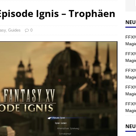
Episode Ignis – Trophäen
Y
s nördliche Kreszentia – Fork-Turm: Magie – Hallen II
FINAL
NEU
tasy
,
Guides
0
FFXIV
s nördliche Kreszentia – Fork-Turm: Magie – Boss 2: Schwerttänzer
Magie
Y
FFXIV
Magi
s nördliche Kreszentia – Fork-Turm: Magie – Boss 4: Index (Normal)
FFXIV
Magie
FFXIV
Magie
FFXIV
Magie
NEU