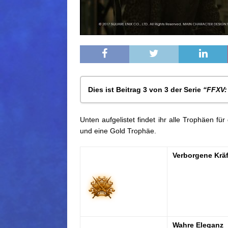
Dies ist Beitrag 3 von 3 der Serie
“FFXV:
Final Fantasy XV: Episode Ignis Lös
Unten aufgelistet findet ihr alle Trophäen fü
Review: Final Fantasy XV: Episode Ig
und eine Gold Trophäe.
Final Fantasy XV: Episode Ignis – Tr
Verborgene Kräf
Wahre Eleganz