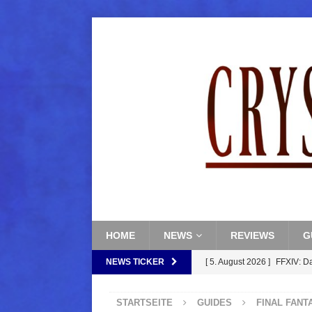
HOME
NEWS
REVIEWS
G
NEWS TICKER
[ 5. August 2026 ]
FFXIV: D
FANTASY
STARTSEITE
GUIDES
FINAL FANT
[ 5. August 2026 ]
FFXIV: Da