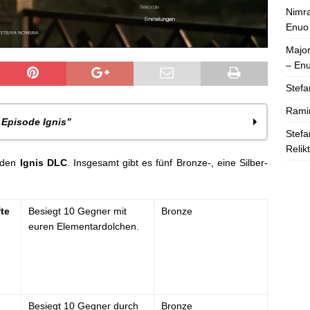
Nimra
Enuo
Majo
– En
Stefa
Rami
 Episode Ignis”
Stefa
Relik
ungsweg
r den
Ignis DLC
. Insgesamt gibt es fünf Bronze-, eine Silber-
nis
ophäen
te
Besiegt 10 Gegner mit
Bronze
euren Elementardolchen.
Besiegt 10 Gegner durch
Bronze