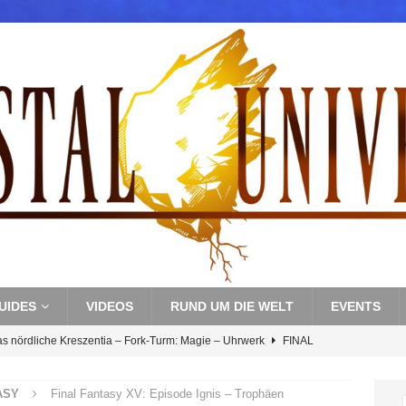
UIDES
VIDEOS
RUND UM DIE WELT
EVENTS
as nördliche Kreszentia – Fork-Turm: Magie – Uhrwerk
FINAL
ASY
Final Fantasy XV: Episode Ignis – Trophäen
s nördliche Kreszentia – Fork-Turm: Magie – Boss 3: Nekrophobia