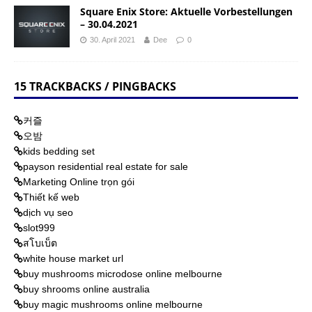
Square Enix Store: Aktuelle Vorbestellungen
– 30.04.2021
30. April 2021
Dee
0
15 TRACKBACKS / PINGBACKS
커즐
오밤
kids bedding set
payson residential real estate for sale
Marketing Online trọn gói
Thiết kế web
dịch vụ seo
slot999
สโบเบ็ต
white house market url
buy mushrooms microdose online melbourne
buy shrooms online australia
buy magic mushrooms online melbourne