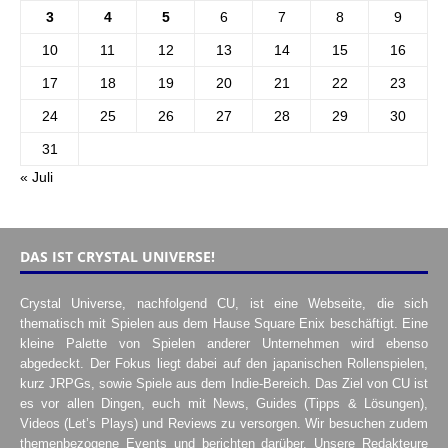
3
4
5
6
7
8
9
10
11
12
13
14
15
16
17
18
19
20
21
22
23
24
25
26
27
28
29
30
31
« Juli
DAS IST CRYSTAL UNIVERSE!
Crystal Universe, nachfolgend CU, ist eine Webseite, die sich
thematisch mit Spielen aus dem Hause Square Enix beschäftigt. Eine
kleine Palette von Spielen anderer Unternehmen wird ebenso
abgedeckt. Der Fokus liegt dabei auf den japanischen Rollenspielen,
kurz JRPGs, sowie Spiele aus dem Indie-Bereich. Das Ziel von CU ist
es vor allen Dingen, euch mit News, Guides (Tipps & Lösungen),
Videos (Let’s Plays) und Reviews zu versorgen. Wir besuchen zudem
themenbezogene Events und berichten darüber. Unsere Redakteure