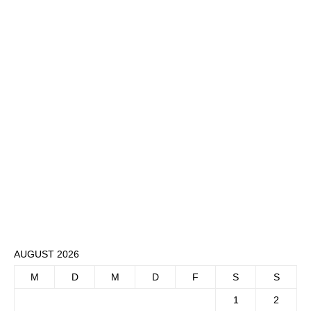
AUGUST 2026
M
D
M
D
F
S
S
1
2