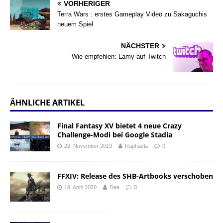
VORHERIGER
Terra Wars : erstes Gameplay Video zu Sakaguchis
neuem Spiel
NÄCHSTER
Wie empfehlen: Lamy auf Twitch
ÄHNLICHE ARTIKEL
Final Fantasy XV bietet 4 neue Crazy
Challenge-Modi bei Google Stadia
22. November 2019
Raphaela
0
FFXIV: Release des SHB-Artbooks verschoben
19. April 2020
Dee
0