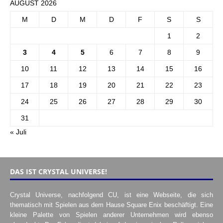
AUGUST 2026
M
D
M
D
F
S
S
1
2
3
4
5
6
7
8
9
10
11
12
13
14
15
16
17
18
19
20
21
22
23
24
25
26
27
28
29
30
31
« Juli
DAS IST CRYSTAL UNIVERSE!
Crystal Universe, nachfolgend CU, ist eine Webseite, die sich
thematisch mit Spielen aus dem Hause Square Enix beschäftigt. Eine
kleine Palette von Spielen anderer Unternehmen wird ebenso