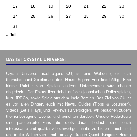
17
18
19
20
21
22
23
24
25
26
27
28
29
30
31
« Juli
DAS IST CRYSTAL UNIVERSE!
Crystal Universe, nachfolgend CU, ist eine Webseite, die sich
thematisch mit Spielen aus dem Hause Square Enix beschäftigt. Eine
kleine Palette von Spielen anderer Unternehmen wird ebenso
abgedeckt. Der Fokus liegt dabei auf den japanischen Rollenspielen,
kurz JRPGs, sowie Spiele aus dem Indie-Bereich. Das Ziel von CU ist
es vor allen Dingen, euch mit News, Guides (Tipps & Lösungen),
Videos (Let’s Plays) und Reviews zu versorgen. Wir besuchen zudem
themenbezogene Events und berichten darüber. Unsere Redakteure
sind passionierte Fans, die stets darauf bedacht sind, euch
interessante und qualitativ hochwertige Inhalte zu bieten. Taucht mit
uns in die Welten von Final Fantasy, Dragon Quest, Kingdom Hearts