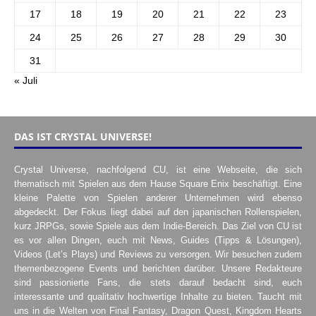
17
18
19
20
21
22
23
24
25
26
27
28
29
30
31
« Juli
DAS IST CRYSTAL UNIVERSE!
Crystal Universe, nachfolgend CU, ist eine Webseite, die sich
thematisch mit Spielen aus dem Hause Square Enix beschäftigt. Eine
kleine Palette von Spielen anderer Unternehmen wird ebenso
abgedeckt. Der Fokus liegt dabei auf den japanischen Rollenspielen,
kurz JRPGs, sowie Spiele aus dem Indie-Bereich. Das Ziel von CU ist
es vor allen Dingen, euch mit News, Guides (Tipps & Lösungen),
Videos (Let’s Plays) und Reviews zu versorgen. Wir besuchen zudem
themenbezogene Events und berichten darüber. Unsere Redakteure
sind passionierte Fans, die stets darauf bedacht sind, euch
interessante und qualitativ hochwertige Inhalte zu bieten. Taucht mit
uns in die Welten von Final Fantasy, Dragon Quest, Kingdom Hearts