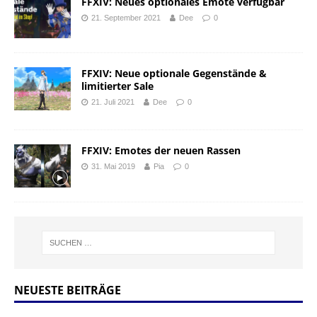
FFXIV: Neues optionales Emote verfügbar
21. September 2021
Dee
0
FFXIV: Neue optionale Gegenstände &
limitierter Sale
21. Juli 2021
Dee
0
FFXIV: Emotes der neuen Rassen
31. Mai 2019
Pia
0
NEUESTE BEITRÄGE