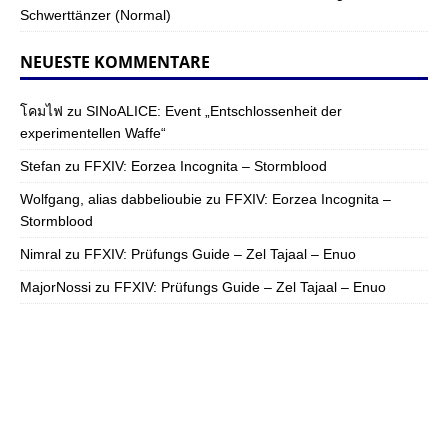
Schwerttänzer (Normal)
NEUESTE KOMMENTARE
โคมไฟ
zu
SINoALICE: Event „Entschlossenheit der
experimentellen Waffe“
Stefan
zu
FFXIV: Eorzea Incognita – Stormblood
Wolfgang, alias dabbelioubie
zu
FFXIV: Eorzea Incognita –
Stormblood
Nimral
zu
FFXIV: Prüfungs Guide – Zel Tajaal – Enuo
MajorNossi
zu
FFXIV: Prüfungs Guide – Zel Tajaal – Enuo