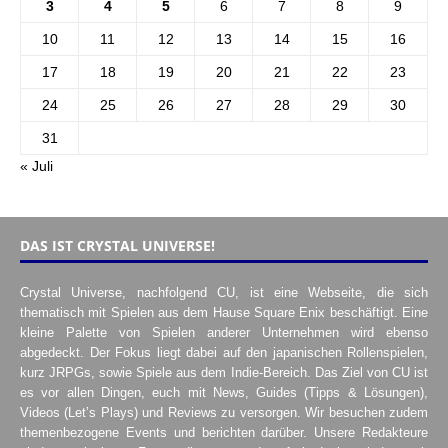
3
4
5
6
7
8
9
10
11
12
13
14
15
16
17
18
19
20
21
22
23
24
25
26
27
28
29
30
31
« Juli
DAS IST CRYSTAL UNIVERSE!
Crystal Universe, nachfolgend CU, ist eine Webseite, die sich
thematisch mit Spielen aus dem Hause Square Enix beschäftigt. Eine
kleine Palette von Spielen anderer Unternehmen wird ebenso
abgedeckt. Der Fokus liegt dabei auf den japanischen Rollenspielen,
kurz JRPGs, sowie Spiele aus dem Indie-Bereich. Das Ziel von CU ist
es vor allen Dingen, euch mit News, Guides (Tipps & Lösungen),
Videos (Let’s Plays) und Reviews zu versorgen. Wir besuchen zudem
themenbezogene Events und berichten darüber. Unsere Redakteure