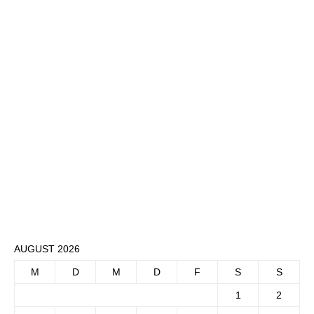
AUGUST 2026
M
D
M
D
F
S
S
1
2