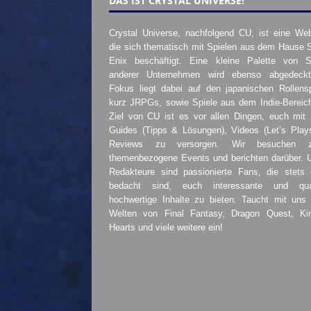
DAS IST CRYSTAL UNIVERSE!
Crystal Universe, nachfolgend CU, ist eine Web
die sich thematisch mit Spielen aus dem Hause 
Enix beschäftigt. Eine kleine Palette von S
anderer Unternehmen wird ebenso abgedeckt
Fokus liegt dabei auf den japanischen Rollensp
kurz JRPGs, sowie Spiele aus dem Indie-Bereic
Ziel von CU ist es vor allen Dingen, euch mit
Guides (Tipps & Lösungen), Videos (Let’s Play
Reviews zu versorgen. Wir besuchen 
themenbezogene Events und berichten darüber. 
Redakteure sind passionierte Fans, die stets 
bedacht sind, euch interessante und quali
hochwertige Inhalte zu bieten. Taucht mit uns 
Welten von Final Fantasy, Dragon Quest, K
Hearts und viele weitere ein!