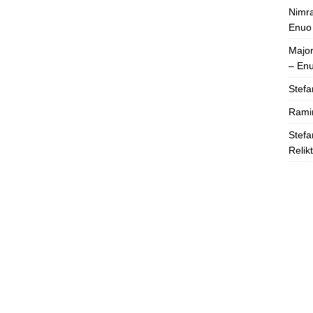
Nimra
Enuo
Majo
– En
Stefa
Rami
Stefa
Relik