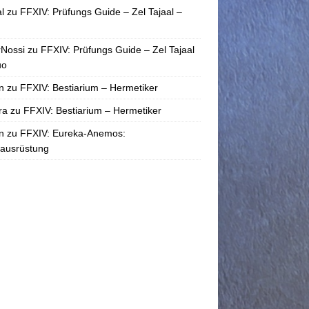
l
zu
FFXIV: Prüfungs Guide – Zel Tajaal –
rNossi
zu
FFXIV: Prüfungs Guide – Zel Tajaal
uo
n
zu
FFXIV: Bestiarium – Hermetiker
ra
zu
FFXIV: Bestiarium – Hermetiker
n
zu
FFXIV: Eureka-Anemos:
tausrüstung