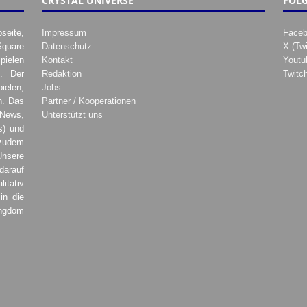
CRYSTAL UNIVERSE
FOLG
seite,
Impressum
Face
Square
Datenschutz
X (Twi
pielen
Kontakt
Youtu
. Der
Redaktion
Twitc
ielen,
Jobs
h. Das
Partner / Kooperationen
 News,
Unterstützt uns
s) und
zudem
Unsere
darauf
tativ
in die
ingdom