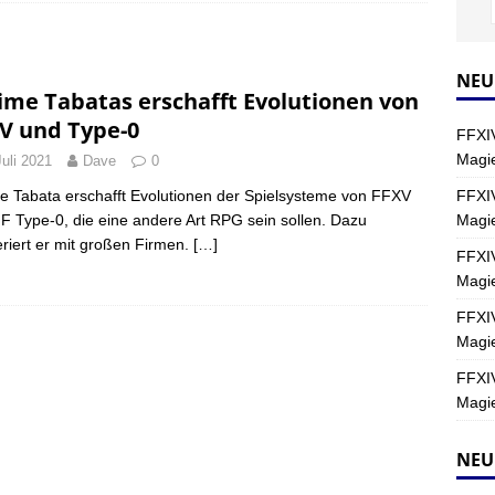
Y
s nördliche Kreszentia – Fork-Turm: Magie – Hallen II
FINAL
NEU
ime Tabatas erschafft Evolutionen von
V und Type-0
FFXIV
s nördliche Kreszentia – Fork-Turm: Magie – Boss 2: Schwerttänzer
Magie
Juli 2021
Dave
0
Y
FFXIV
e Tabata erschafft Evolutionen der Spielsysteme von FFXV
Magi
F Type-0, die eine andere Art RPG sein sollen. Dazu
s nördliche Kreszentia – Fork-Turm: Magie – Boss 4: Index (Normal)
riert er mit großen Firmen.
[…]
FFXIV
Magie
FFXIV
Magie
FFXIV
Magie
NEU