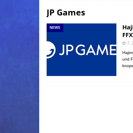
JP Games
(Normal)
FINAL FANTAS
[ 5. August 2026 ]
FFXIV: Da
Haj
NEWS
FANTASY
FFX
[ 5. August 2026 ]
FFXIV: Da
7. 
(Normal)
FINAL FANTAS
Hajim
und F
[ 5. August 2026 ]
FFXIV: Da
koope
FINAL FANTASY