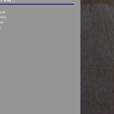
T UNS …
book
tter)
be
h