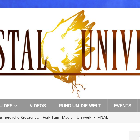
UIDES
VIDEOS
RUND UM DIE WELT
EVENTS
as nördliche Kreszentia – Fork-Turm: Magie – Uhrwerk
FINAL
s nördliche Kreszentia – Fork-Turm: Magie – Boss 3: Nekrophobia