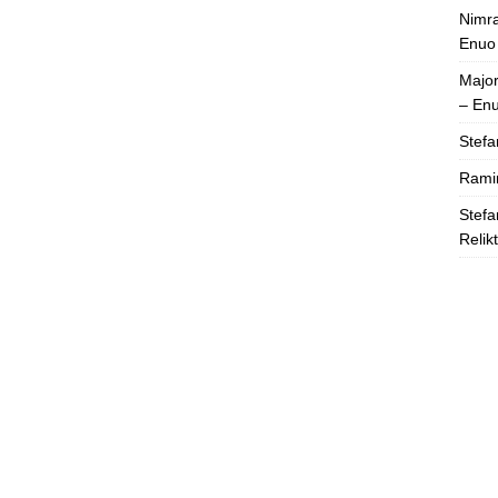
Nimra
Enuo
Majo
– En
Stefa
Rami
Stefa
Relik