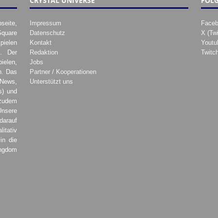
CRYSTAL UNIVERSE
FOLG
seite,
Impressum
Face
Square
Datenschutz
X (Twi
pielen
Kontakt
Youtu
. Der
Redaktion
Twitc
ielen,
Jobs
h. Das
Partner / Kooperationen
 News,
Unterstützt uns
s) und
zudem
Unsere
darauf
tativ
in die
ingdom