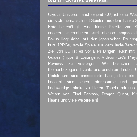
DAS IST CRYSTAL UNIVERSE!
Crystal Universe, nachfolgend CU, ist eine Web
die sich thematisch mit Spielen aus dem Hause 
Enix beschäftigt. Eine kleine Palette von S
anderer Unternehmen wird ebenso abgedeckt
Fokus liegt dabei auf den japanischen Rollensp
kurz JRPGs, sowie Spiele aus dem Indie-Bereic
Ziel von CU ist es vor allen Dingen, euch mit
Guides (Tipps & Lösungen), Videos (Let’s Play
Reviews zu versorgen. Wir besuchen 
themenbezogene Events und berichten darüber. 
Redakteure sind passionierte Fans, die stets 
bedacht sind, euch interessante und quali
hochwertige Inhalte zu bieten. Taucht mit uns 
Welten von Final Fantasy, Dragon Quest, K
Hearts und viele weitere ein!