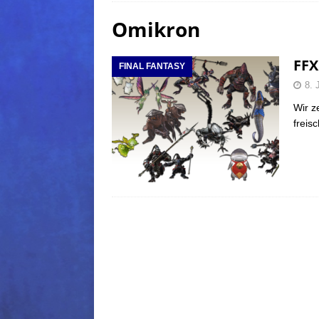
Omikron
(Normal)
FINAL FANTAS
[ 5. August 2026 ]
FFXIV: Da
FFX
FINAL FANTASY
FANTASY
8. 
[ 5. August 2026 ]
FFXIV: Da
Wir z
(Normal)
FINAL FANTAS
freis
[ 5. August 2026 ]
FFXIV: Da
FINAL FANTASY