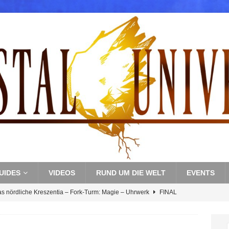
UIDES
VIDEOS
RUND UM DIE WELT
EVENTS
as nördliche Kreszentia – Fork-Turm: Magie – Uhrwerk
FINAL
s nördliche Kreszentia – Fork-Turm: Magie – Boss 3: Nekrophobia