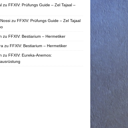
l
zu
FFXIV: Prüfungs Guide – Zel Tajaal –
rNossi
zu
FFXIV: Prüfungs Guide – Zel Tajaal
uo
n
zu
FFXIV: Bestiarium – Hermetiker
ra
zu
FFXIV: Bestiarium – Hermetiker
n
zu
FFXIV: Eureka-Anemos:
tausrüstung