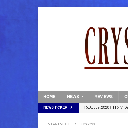
HOME
NEWS
REVIEWS
G
NEWS TICKER
[ 5. August 2026 ]
FFXIV: D
FANTASY
STARTSEITE
Omikron
[ 5. August 2026 ]
FFXIV: Da