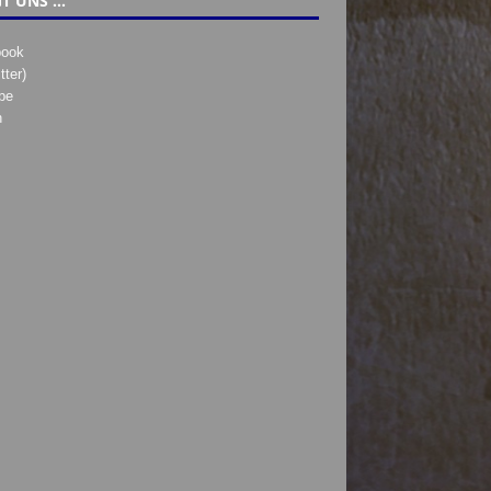
T UNS …
book
tter)
be
h