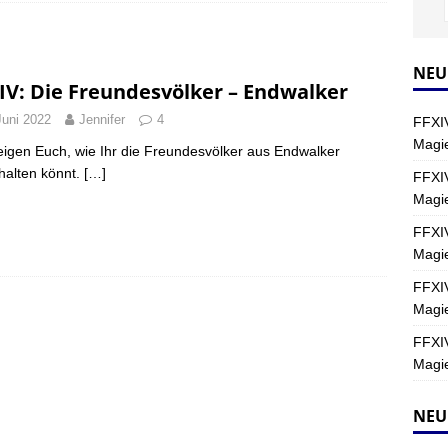
Y
s nördliche Kreszentia – Fork-Turm: Magie – Hallen II
FINAL
NEU
IV: Die Freundesvölker – Endwalker
Juni 2022
Jennifer
4
FFXIV
s nördliche Kreszentia – Fork-Turm: Magie – Boss 2: Schwerttänzer
Magie
eigen Euch, wie Ihr die Freundesvölker aus Endwalker
Y
chalten könnt.
[…]
FFXIV
Magi
s nördliche Kreszentia – Fork-Turm: Magie – Boss 4: Index (Normal)
FFXIV
Magie
FFXIV
Magie
FFXIV
Magie
NEU