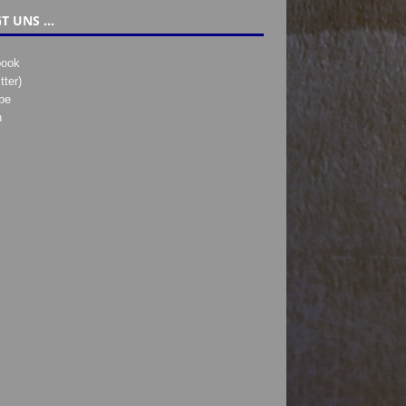
T UNS …
book
tter)
be
h