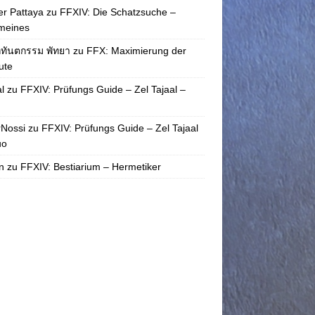
r Pattaya
zu
FFXIV: Die Schatzsuche –
meines
กทันตกรรม พัทยา
zu
FFX: Maximierung der
bute
l
zu
FFXIV: Prüfungs Guide – Zel Tajaal –
rNossi
zu
FFXIV: Prüfungs Guide – Zel Tajaal
uo
n
zu
FFXIV: Bestiarium – Hermetiker