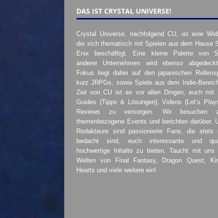
DAS IST CRYSTAL UNIVERSE!
Crystal Universe, nachfolgend CU, ist eine Web
die sich thematisch mit Spielen aus dem Hause 
Enix beschäftigt. Eine kleine Palette von S
anderer Unternehmen wird ebenso abgedeckt
Fokus liegt dabei auf den japanischen Rollensp
kurz JRPGs, sowie Spiele aus dem Indie-Bereic
Ziel von CU ist es vor allen Dingen, euch mit
Guides (Tipps & Lösungen), Videos (Let’s Play
Reviews zu versorgen. Wir besuchen 
themenbezogene Events und berichten darüber. 
Redakteure sind passionierte Fans, die stets 
bedacht sind, euch interessante und quali
hochwertige Inhalte zu bieten. Taucht mit uns 
Welten von Final Fantasy, Dragon Quest, K
Hearts und viele weitere ein!