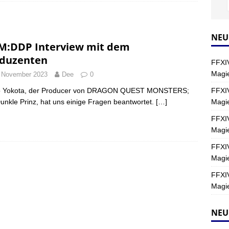
Y
s nördliche Kreszentia – Fork-Turm: Magie – Hallen II
FINAL
NEU
:DDP Interview mit dem
duzenten
FFXIV
s nördliche Kreszentia – Fork-Turm: Magie – Boss 2: Schwerttänzer
Magie
 November 2023
Dee
0
Y
FFXIV
o Yokota, der Producer von DRAGON QUEST MONSTERS;
Magi
unkle Prinz, hat uns einige Fragen beantwortet.
[…]
s nördliche Kreszentia – Fork-Turm: Magie – Boss 4: Index (Normal)
FFXIV
Magie
FFXIV
Magie
FFXIV
Magie
NEU