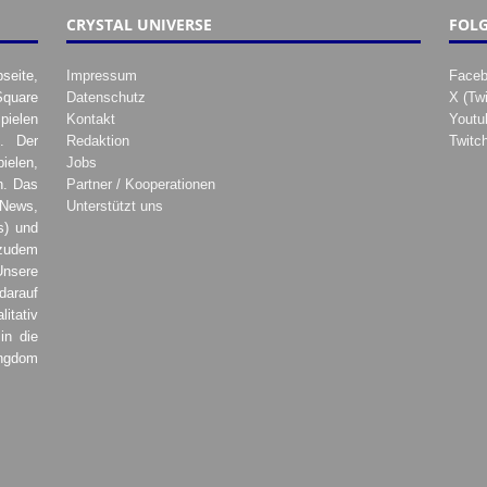
CRYSTAL UNIVERSE
FOLG
seite,
Impressum
Face
Square
Datenschutz
X (Twi
pielen
Kontakt
Youtu
. Der
Redaktion
Twitc
ielen,
Jobs
h. Das
Partner / Kooperationen
 News,
Unterstützt uns
s) und
zudem
Unsere
darauf
tativ
in die
ingdom