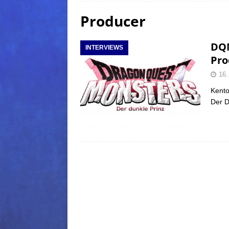
Producer
(Normal)
FINAL FANTAS
[ 5. August 2026 ]
FFXIV: Da
DQM
INTERVIEWS
FANTASY
Pro
[ 5. August 2026 ]
FFXIV: Da
16.
(Normal)
FINAL FANTAS
Kent
Der D
[ 5. August 2026 ]
FFXIV: Da
FINAL FANTASY