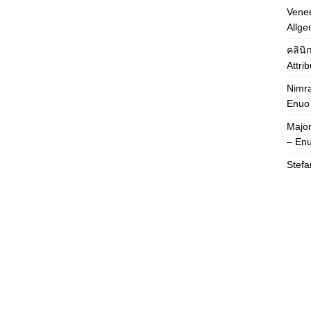
Venee
Allge
คลินิ
Attri
Nimra
Enuo
Majo
– En
Stefa