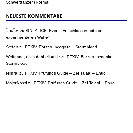
Schwerttänzer (Normal)
NEUESTE KOMMENTARE
โคมไฟ
zu
SINoALICE: Event „Entschlossenheit der
experimentellen Waffe“
Stefan
zu
FFXIV: Eorzea Incognita – Stormblood
Wolfgang, alias dabbelioubie
zu
FFXIV: Eorzea Incognita –
Stormblood
Nimral
zu
FFXIV: Prüfungs Guide – Zel Tajaal – Enuo
MajorNossi
zu
FFXIV: Prüfungs Guide – Zel Tajaal – Enuo