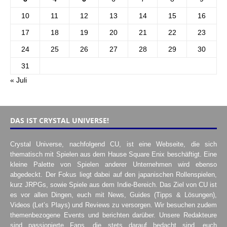
10
11
12
13
14
15
16
17
18
19
20
21
22
23
24
25
26
27
28
29
30
31
« Juli
DAS IST CRYSTAL UNIVERSE!
Crystal Universe, nachfolgend CU, ist eine Webseite, die sich
thematisch mit Spielen aus dem Hause Square Enix beschäftigt. Eine
kleine Palette von Spielen anderer Unternehmen wird ebenso
abgedeckt. Der Fokus liegt dabei auf den japanischen Rollenspielen,
kurz JRPGs, sowie Spiele aus dem Indie-Bereich. Das Ziel von CU ist
es vor allen Dingen, euch mit News, Guides (Tipps & Lösungen),
Videos (Let’s Plays) und Reviews zu versorgen. Wir besuchen zudem
themenbezogene Events und berichten darüber. Unsere Redakteure
sind passionierte Fans, die stets darauf bedacht sind, euch