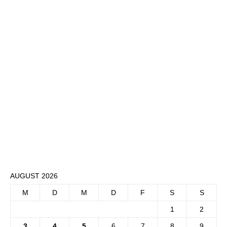
AUGUST 2026
M
D
M
D
F
S
S
1
2
3
4
5
6
7
8
9