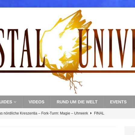
UIDES
VIDEOS
RUND UM DIE WELT
EVENTS
as nördliche Kreszentia – Fork-Turm: Magie – Uhrwerk
FINAL
s nördliche Kreszentia – Fork-Turm: Magie – Boss 3: Nekrophobia