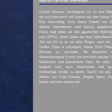
DAS IST CRYSTAL UNIVERSE!
Crystal Universe, nachfolgend CU, ist eine Web
die sich thematisch mit Spielen aus dem Hause 
Enix beschäftigt. Eine kleine Palette von S
anderer Unternehmen wird ebenso abgedeckt
Fokus liegt dabei auf den japanischen Rollensp
kurz JRPGs, sowie Spiele aus dem Indie-Bereic
Ziel von CU ist es vor allen Dingen, euch mit
Guides (Tipps & Lösungen), Videos (Let’s Play
Reviews zu versorgen. Wir besuchen 
themenbezogene Events und berichten darüber. 
Redakteure sind passionierte Fans, die stets 
bedacht sind, euch interessante und quali
hochwertige Inhalte zu bieten. Taucht mit uns 
Welten von Final Fantasy, Dragon Quest, K
Hearts und viele weitere ein!