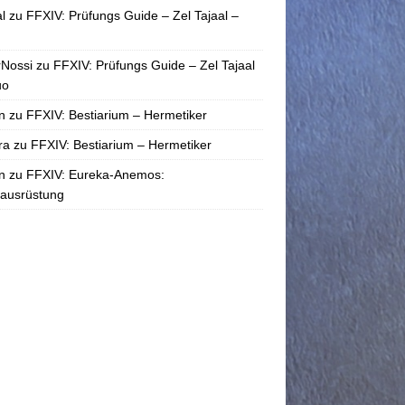
l
zu
FFXIV: Prüfungs Guide – Zel Tajaal –
rNossi
zu
FFXIV: Prüfungs Guide – Zel Tajaal
uo
n
zu
FFXIV: Bestiarium – Hermetiker
ra
zu
FFXIV: Bestiarium – Hermetiker
n
zu
FFXIV: Eureka-Anemos:
tausrüstung