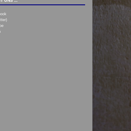
T UNS …
book
tter)
be
h