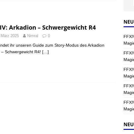
Y
s nördliche Kreszentia – Fork-Turm: Magie – Hallen II
FINAL
NEU
IV: Arkadion – Schwergewicht R4
 März 2025
Nimral
0
FFXIV
s nördliche Kreszentia – Fork-Turm: Magie – Boss 2: Schwerttänzer
Magie
findet ihr unseren Guide zum Story-Modus des Arkadion
Y
 – Schwergewicht R4!
[…]
FFXIV
Magi
s nördliche Kreszentia – Fork-Turm: Magie – Boss 4: Index (Normal)
FFXIV
Magie
FFXIV
Magie
FFXIV
Magie
NEU