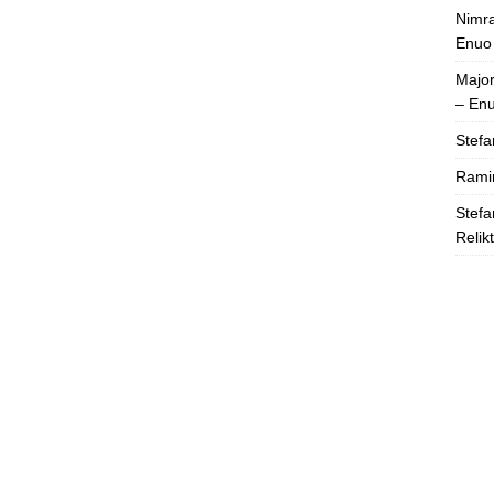
Nimra
Enuo
Majo
– En
Stefa
Rami
Stefa
Relik