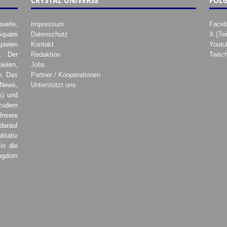
CRYSTAL UNIVERSE
FOLG
seite,
Impressum
Face
Square
Datenschutz
X (Twi
pielen
Kontakt
Youtu
. Der
Redaktion
Twitc
ielen,
Jobs
h. Das
Partner / Kooperationen
 News,
Unterstützt uns
s) und
zudem
Unsere
darauf
tativ
in die
ingdom