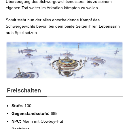
Überzeugung des Schwergewichtsmeisters, bis zu seinem
FFXIV: Arkadion – Halbschwergewicht R4
eigenen Tod weiter im Arkadion kämpfen zu wollen.
FFXIV: Arkadion – Schwergewicht R1
FFXIV: Arkadion – Schwergewicht R2
Somit steht nun der alles entscheidende Kampf des
FFXIV: Arkadion – Schwergewicht R3
Schwergewichts bevor, bei dem beide Seiten ihren Lebenssinn
FFXIV: Arkadion – Schwergewicht R4
aufs Spiel setzen.
FFXIV: Arkadion – Superschwergewicht R1
FFXIV: Arkadion – Superschwergewicht R2
FFXIV: Arkadion – Superschwergewicht R3
FFXIV: Arkadion – Superschwergewicht R4
Freischalten
Stufe:
100
Gegenstandsstufe:
685
NPC:
Mann mit Cowboy-Hut
Position: