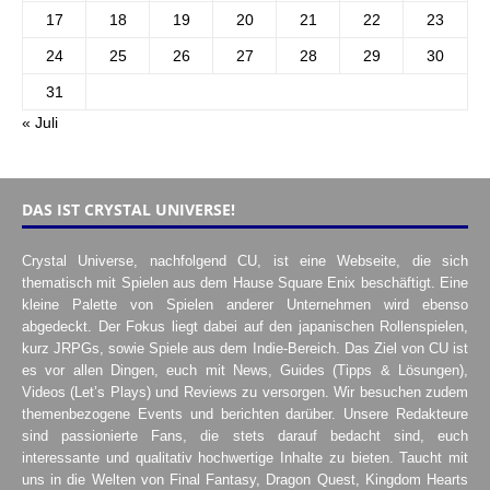
17
18
19
20
21
22
23
24
25
26
27
28
29
30
31
« Juli
DAS IST CRYSTAL UNIVERSE!
Crystal Universe, nachfolgend CU, ist eine Webseite, die sich
thematisch mit Spielen aus dem Hause Square Enix beschäftigt. Eine
kleine Palette von Spielen anderer Unternehmen wird ebenso
abgedeckt. Der Fokus liegt dabei auf den japanischen Rollenspielen,
kurz JRPGs, sowie Spiele aus dem Indie-Bereich. Das Ziel von CU ist
es vor allen Dingen, euch mit News, Guides (Tipps & Lösungen),
Videos (Let’s Plays) und Reviews zu versorgen. Wir besuchen zudem
themenbezogene Events und berichten darüber. Unsere Redakteure
sind passionierte Fans, die stets darauf bedacht sind, euch
interessante und qualitativ hochwertige Inhalte zu bieten. Taucht mit
uns in die Welten von Final Fantasy, Dragon Quest, Kingdom Hearts