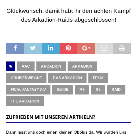
Glückwunsch, damit habt ihr den achten Kampf
des Arkadion-Raids abgeschlossen!
AAC
ARCADION
ARKADION
CRUISERWEIGHT
DAS ARKADION
FFXIV
FINAL FANTASY XIV
GUIDE
M8
R8
RAID
THE ARCADION
ZUFRIEDEN MIT UNSEREN ARTIKELN?
Dann lasst uns doch einen kleinen Obolus da. Wir würden uns