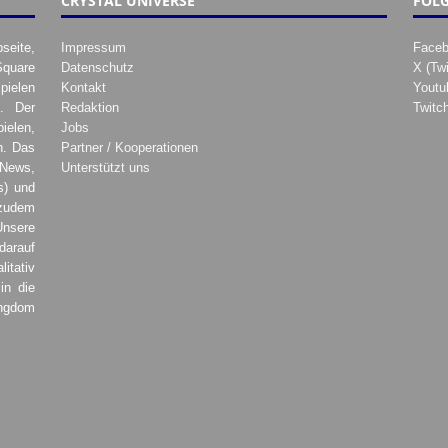
CRYSTAL UNIVERSE
FOLG
seite,
Impressum
Face
Square
Datenschutz
X (Twi
pielen
Kontakt
Youtu
. Der
Redaktion
Twitc
ielen,
Jobs
h. Das
Partner / Kooperationen
 News,
Unterstützt uns
s) und
zudem
Unsere
darauf
tativ
in die
ingdom