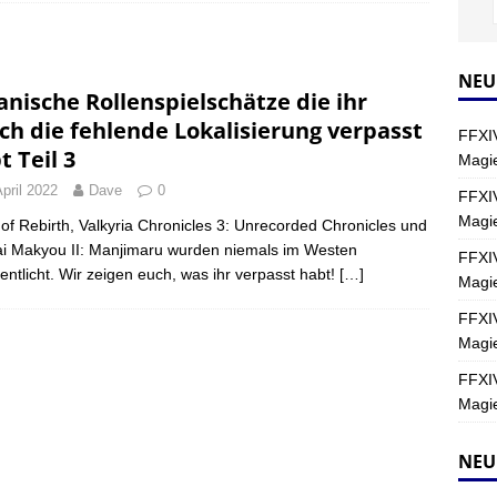
Y
s nördliche Kreszentia – Fork-Turm: Magie – Hallen II
FINAL
NEU
anische Rollenspielschätze die ihr
ch die fehlende Lokalisierung verpasst
FFXIV
s nördliche Kreszentia – Fork-Turm: Magie – Boss 2: Schwerttänzer
t Teil 3
Magie
Y
April 2022
Dave
0
FFXIV
Magi
s nördliche Kreszentia – Fork-Turm: Magie – Boss 4: Index (Normal)
 of Rebirth, Valkyria Chronicles 3: Unrecorded Chronicles und
i Makyou II: Manjimaru wurden niemals im Westen
FFXIV
fentlicht. Wir zeigen euch, was ihr verpasst habt!
[…]
Magie
FFXIV
Magie
FFXIV
Magie
NEU