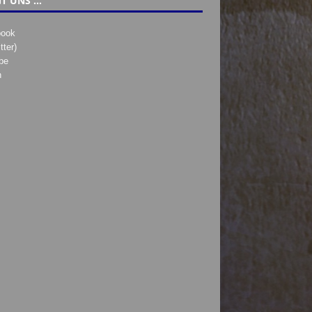
T UNS …
book
tter)
be
h