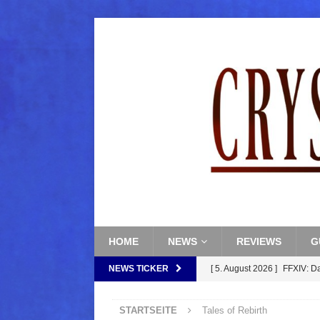
HOME
NEWS
REVIEWS
G
NEWS TICKER
[ 5. August 2026 ]
FFXIV: D
FANTASY
STARTSEITE
Tales of Rebirth
[ 5. August 2026 ]
FFXIV: Da