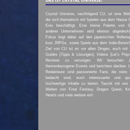
DAS IST CRYSTAL UNIVERSE!
Crystal Universe, nachfolgend CU, ist eine Web
die sich thematisch mit Spielen aus dem Hause 
Enix beschäftigt. Eine kleine Palette von S
anderer Unternehmen wird ebenso abgedeckt
Fokus liegt dabei auf den japanischen Rollensp
kurz JRPGs, sowie Spiele aus dem Indie-Bereic
Ziel von CU ist es vor allen Dingen, euch mit
Guides (Tipps & Lösungen), Videos (Let’s Play
Reviews zu versorgen. Wir besuchen 
themenbezogene Events und berichten darüber. 
Redakteure sind passionierte Fans, die stets 
bedacht sind, euch interessante und quali
hochwertige Inhalte zu bieten. Taucht mit uns 
Welten von Final Fantasy, Dragon Quest, K
Hearts und viele weitere ein!