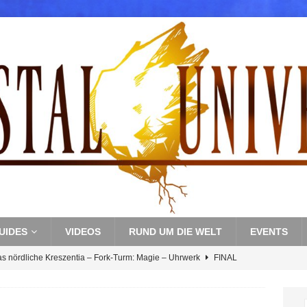
UIDES
VIDEOS
RUND UM DIE WELT
EVENTS
as nördliche Kreszentia – Fork-Turm: Magie – Uhrwerk
FINAL
s nördliche Kreszentia – Fork-Turm: Magie – Boss 3: Nekrophobia