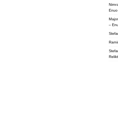
Nimra
Enuo
Majo
– En
Stefa
Rami
Stefa
Relik