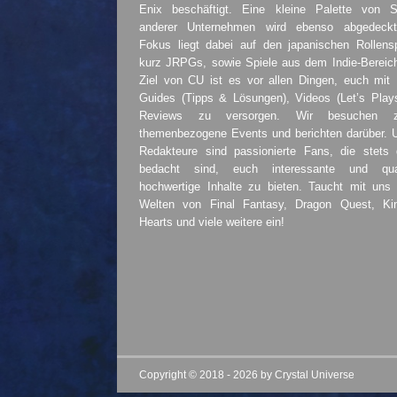
Enix beschäftigt. Eine kleine Palette von S
anderer Unternehmen wird ebenso abgedeckt
Fokus liegt dabei auf den japanischen Rollensp
kurz JRPGs, sowie Spiele aus dem Indie-Bereic
Ziel von CU ist es vor allen Dingen, euch mit
Guides (Tipps & Lösungen), Videos (Let’s Play
Reviews zu versorgen. Wir besuchen 
themenbezogene Events und berichten darüber. 
Redakteure sind passionierte Fans, die stets 
bedacht sind, euch interessante und quali
hochwertige Inhalte zu bieten. Taucht mit uns 
Welten von Final Fantasy, Dragon Quest, K
Hearts und viele weitere ein!
Copyright © 2018 - 2026 by Crystal Universe