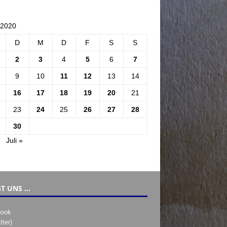
 2020
D
M
D
F
S
S
2
3
4
5
6
7
9
10
11
12
13
14
16
17
18
19
20
21
23
24
25
26
27
28
30
Juli »
T UNS …
book
tter)