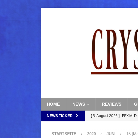
HOME
NEWS
REVIEWS
G
NEWS TICKER
[ 5. August 2026 ]
FFXIV: D
FANTASY
STARTSEITE
2020
JUNI
15 (Mo
[ 5. August 2026 ]
FFXIV: Da