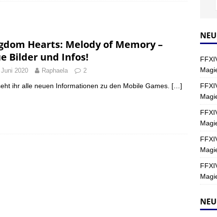
Y
s nördliche Kreszentia – Fork-Turm: Magie – Hallen II
FINAL
NEU
gdom Hearts: Melody of Memory –
e Bilder und Infos!
FFXIV
s nördliche Kreszentia – Fork-Turm: Magie – Boss 2: Schwerttänzer
Magie
 Juni 2020
Raphaela
2
Y
FFXIV
seht ihr alle neuen Informationen zu den Mobile Games.
[…]
Magi
s nördliche Kreszentia – Fork-Turm: Magie – Boss 4: Index (Normal)
FFXIV
Magie
FFXIV
Magie
FFXIV
Magie
NEU