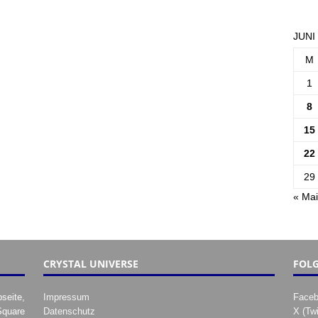
JUNI
M
1
8
15
22
29
« Mai
CRYSTAL UNIVERSE
FOLG
seite,
Impressum
Face
Square
Datenschutz
X (Twi