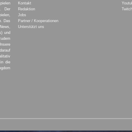
pielen
Kontakt
Youtu
. Der
Redaktion
Twitc
ielen,
Jobs
h. Das
Partner / Kooperationen
 News,
Unterstützt uns
s) und
zudem
Unsere
darauf
tativ
in die
ingdom