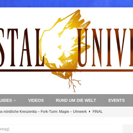
UIDES
VIDEOS
RUND UM DIE WELT
EVENTS
as nördliche Kreszentia – Fork-Turm: Magie – Uhrwerk
FINAL
ntag)
s nördliche Kreszentia – Fork-Turm: Magie – Boss 3: Nekrophobia