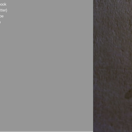
book
tter)
be
h