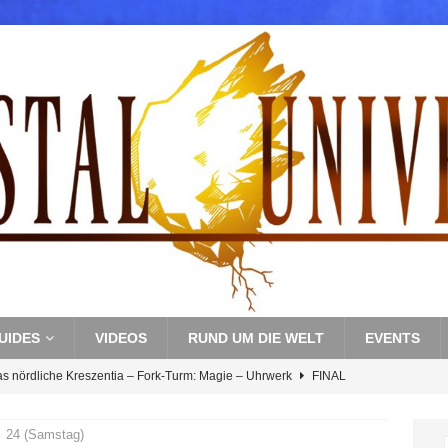
UIDES
VIDEOS
RUND UM DIE WELT
EVENTS
as nördliche Kreszentia – Fork-Turm: Magie – Uhrwerk
FINAL
24 (Samstag)
s nördliche Kreszentia – Fork-Turm: Magie – Boss 3: Nekrophobia