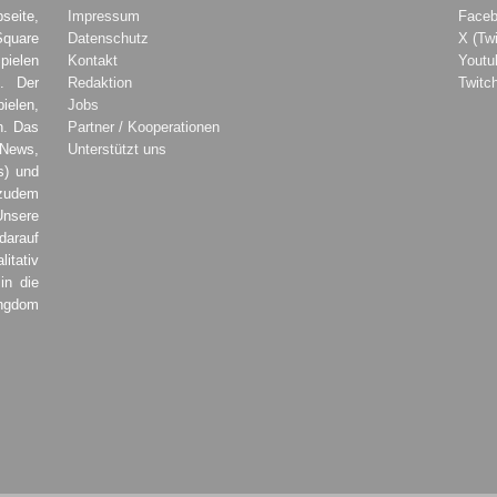
seite,
Impressum
Face
Square
Datenschutz
X (Twi
pielen
Kontakt
Youtu
. Der
Redaktion
Twitc
ielen,
Jobs
h. Das
Partner / Kooperationen
 News,
Unterstützt uns
s) und
zudem
Unsere
darauf
tativ
in die
ingdom