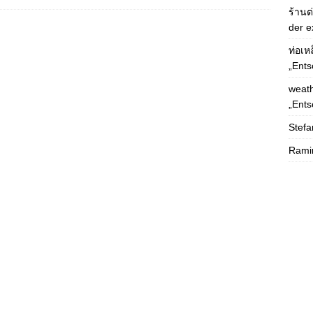
ร้านต
der e
ท่อเห
„Ents
weath
„Ents
Stefa
Rami