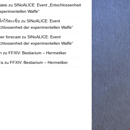
่อผม
zu
SINoALICE: Event „Entschlossenheit
xperimentellen Waffe“
ล็กไร้ตะเข็บ
zu
SINoALICE: Event
chlossenheit der experimentellen Waffe“
er forecast
zu
SINoALICE: Event
chlossenheit der experimentellen Waffe“
n
zu
FFXIV: Bestiarium – Hermetiker
ra
zu
FFXIV: Bestiarium – Hermetiker