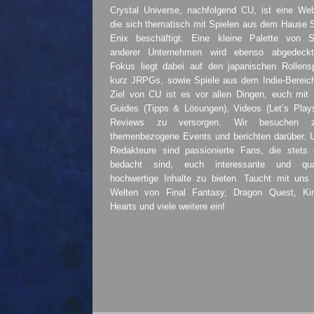
Crystal Universe, nachfolgend CU, ist eine Web
die sich thematisch mit Spielen aus dem Hause 
Enix beschäftigt. Eine kleine Palette von S
anderer Unternehmen wird ebenso abgedeckt
Fokus liegt dabei auf den japanischen Rollensp
kurz JRPGs, sowie Spiele aus dem Indie-Bereic
Ziel von CU ist es vor allen Dingen, euch mit
Guides (Tipps & Lösungen), Videos (Let’s Play
Reviews zu versorgen. Wir besuchen 
themenbezogene Events und berichten darüber. 
Redakteure sind passionierte Fans, die stets 
bedacht sind, euch interessante und quali
hochwertige Inhalte zu bieten. Taucht mit uns 
Welten von Final Fantasy, Dragon Quest, K
Hearts und viele weitere ein!