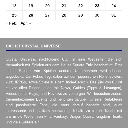
18
19
20
21
22
23
24
25
26
27
28
29
30
31
« Feb.
Apr. »
DAS IST CRYSTAL UNIVERSE!
Crystal Universe, nachfolgend CU, ist eine Webseite, die sich
thematisch mit Spielen aus dem Hause Square Enix beschäftigt. Eine
kleine Palette von Spielen anderer Unternehmen wird ebenso
abgedeckt. Der Fokus liegt dabei auf den japanischen Rollenspielen,
kurz JRPGs, sowie Spiele aus dem Indie-Bereich. Das Ziel von CU ist
es vor allen Dingen, euch mit News, Guides (Tipps & Lösungen),
Videos (Let’s Plays) und Reviews zu versorgen. Wir besuchen zudem
themenbezogene Events und berichten darüber. Unsere Redakteure
sind passionierte Fans, die stets darauf bedacht sind, euch
interessante und qualitativ hochwertige Inhalte zu bieten. Taucht mit
uns in die Welten von Final Fantasy, Dragon Quest, Kingdom Hearts
und viele weitere ein!