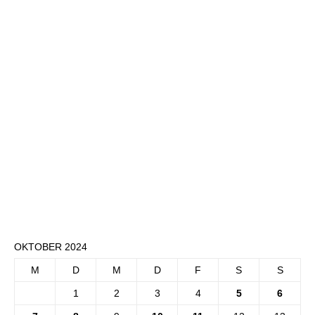
OKTOBER 2024
M
D
M
D
F
S
S
1
2
3
4
5
6