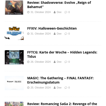
Review: Shadowverse: Evolve „Reign of
Bahamut“
31. Oktober 2024
Dee
0
FFXIV: Halloween-Geschichten
31. Oktober 2024
Dee
0
FFTCG: Karte der Woche – Hidden Legends:
Tidus
26. Oktober 2024
Dee
0
MAGIC: The Gathering – FINAL FANTASY:
Erscheinungsdatum
25. Oktober 2024
Dee
0
Review: Romancing SaGa 2: Revenge of the