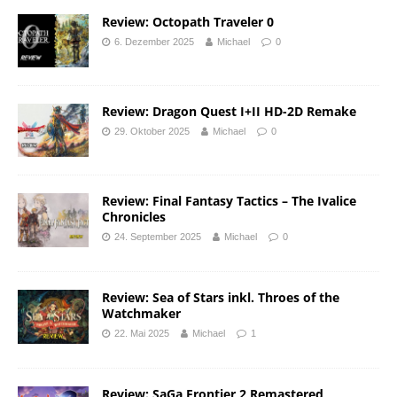
Review: Octopath Traveler 0
6. Dezember 2025
Michael
0
Review: Dragon Quest I+II HD-2D Remake
29. Oktober 2025
Michael
0
Review: Final Fantasy Tactics – The Ivalice
Chronicles
24. September 2025
Michael
0
Review: Sea of Stars inkl. Throes of the
Watchmaker
22. Mai 2025
Michael
1
Review: SaGa Frontier 2 Remastered