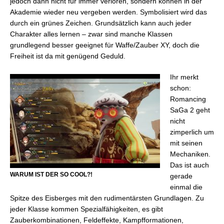
jedoch dann nicht für immer verloren, sondern können in der
Akademie wieder neu vergeben werden. Symbolisiert wird das
durch ein grünes Zeichen. Grundsätzlich kann auch jeder
Charakter alles lernen – zwar sind manche Klassen
grundlegend besser geeignet für Waffe/Zauber XY, doch die
Freiheit ist da mit genügend Geduld.
Ihr merkt
schon:
Romancing
SaGa 2 geht
nicht
zimperlich um
mit seinen
Mechaniken.
Das ist auch
WARUM IST DER SO COOL?!
gerade
einmal die
Spitze des Eisberges mit den rudimentärsten Grundlagen. Zu
jeder Klasse kommen Spezialfähigkeiten, es gibt
Zauberkombinationen, Feldeffekte, Kampfformationen,