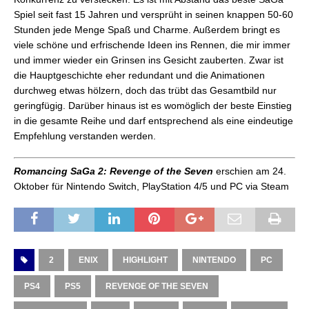
Spiel seit fast 15 Jahren und versprüht in seinen knappen 50-60
Stunden jede Menge Spaß und Charme. Außerdem bringt es
viele schöne und erfrischende Ideen ins Rennen, die mir immer
und immer wieder ein Grinsen ins Gesicht zauberten. Zwar ist
die Hauptgeschichte eher redundant und die Animationen
durchweg etwas hölzern, doch das trübt das Gesamtbild nur
geringfügig. Darüber hinaus ist es womöglich der beste Einstieg
in die gesamte Reihe und darf entsprechend als eine eindeutige
Empfehlung verstanden werden.
Romancing SaGa 2: Revenge of the Seven
erschien am 24.
Oktober für Nintendo Switch, PlayStation 4/5 und PC via Steam
2
ENIX
HIGHLIGHT
NINTENDO
PC
PS4
PS5
REVENGE OF THE SEVEN