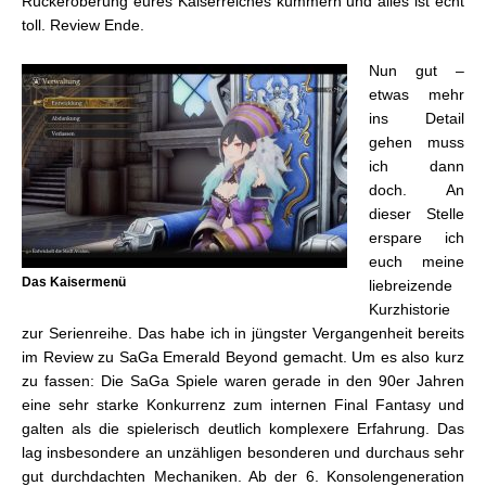
Rückeroberung eures Kaiserreiches kümmern und alles ist echt
toll. Review Ende.
Nun gut –
etwas mehr
ins Detail
gehen muss
ich dann
doch. An
dieser Stelle
erspare ich
euch meine
Das Kaisermenü
liebreizende
Kurzhistorie
zur Serienreihe. Das habe ich in jüngster Vergangenheit bereits
im Review zu SaGa Emerald Beyond gemacht. Um es also kurz
zu fassen: Die SaGa Spiele waren gerade in den 90er Jahren
eine sehr starke Konkurrenz zum internen Final Fantasy und
galten als die spielerisch deutlich komplexere Erfahrung. Das
lag insbesondere an unzähligen besonderen und durchaus sehr
gut durchdachten Mechaniken. Ab der 6. Konsolengeneration