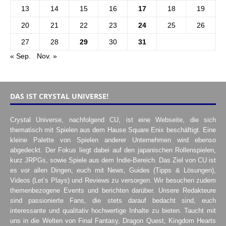
13
14
15
16
17
18
19
20
21
22
23
24
25
26
27
28
29
30
31
« Sep.
Nov. »
DAS IST CRYSTAL UNIVERSE!
Crystal Universe, nachfolgend CU, ist eine Webseite, die sich
thematisch mit Spielen aus dem Hause Square Enix beschäftigt. Eine
kleine Palette von Spielen anderer Unternehmen wird ebenso
abgedeckt. Der Fokus liegt dabei auf den japanischen Rollenspielen,
kurz JRPGs, sowie Spiele aus dem Indie-Bereich. Das Ziel von CU ist
es vor allen Dingen, euch mit News, Guides (Tipps & Lösungen),
Videos (Let’s Plays) und Reviews zu versorgen. Wir besuchen zudem
themenbezogene Events und berichten darüber. Unsere Redakteure
sind passionierte Fans, die stets darauf bedacht sind, euch
interessante und qualitativ hochwertige Inhalte zu bieten. Taucht mit
uns in die Welten von Final Fantasy, Dragon Quest, Kingdom Hearts