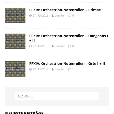
FFXIV: Orchestrion-Notenrollen – Primae
27. Juli 2019
Jennifer
0
FFXIV: Orchestrion-Notenrollen – Dungeons I
+ II
27. Juli 2019
Jennifer
0
FFXIV: Orchestrion-Notenrollen – Orte I + II
27. Juli 2019
Jennifer
1
NEUESTE BEITRÄGE