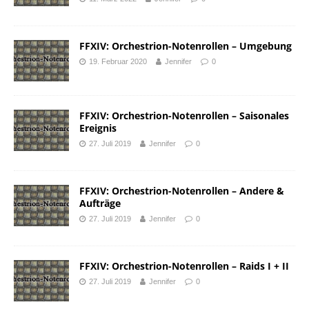
FFXIV: Orchestrion-Notenrollen – Umgebung
19. Februar 2020
Jennifer
0
FFXIV: Orchestrion-Notenrollen – Saisonales
Ereignis
27. Juli 2019
Jennifer
0
FFXIV: Orchestrion-Notenrollen – Andere &
Aufträge
27. Juli 2019
Jennifer
0
FFXIV: Orchestrion-Notenrollen – Raids I + II
27. Juli 2019
Jennifer
0