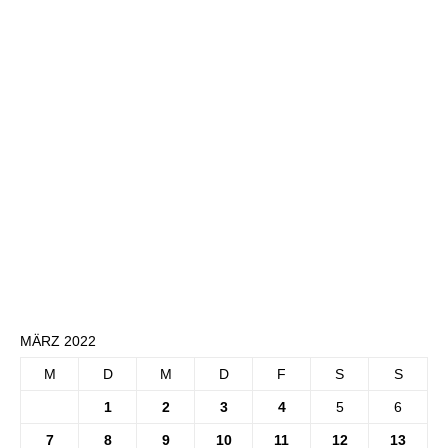
MÄRZ 2022
M
D
M
D
F
S
S
1
2
3
4
5
6
7
8
9
10
11
12
13