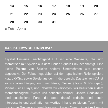
14
15
16
17
18
19
20
21
22
23
24
25
26
27
28
29
30
31
« Feb.
Apr. »
DAS IST CRYSTAL UNIVERSE!
Crystal Universe, nachfolgend CU, ist eine Webseite, die sich
thematisch mit Spielen aus dem Hause Square Enix beschäftigt. Eine
kleine Palette von Spielen anderer Unternehmen wird ebenso
abgedeckt. Der Fokus liegt dabei auf den japanischen Rollenspielen,
kurz JRPGs, sowie Spiele aus dem Indie-Bereich. Das Ziel von CU ist
es vor allen Dingen, euch mit News, Guides (Tipps & Lösungen),
Videos (Let’s Plays) und Reviews zu versorgen. Wir besuchen zudem
themenbezogene Events und berichten darüber. Unsere Redakteure
sind passionierte Fans, die stets darauf bedacht sind, euch
interessante und qualitativ hochwertige Inhalte zu bieten. Taucht mit
uns in die Welten von Final Fantasy, Dragon Quest, Kingdom Hearts