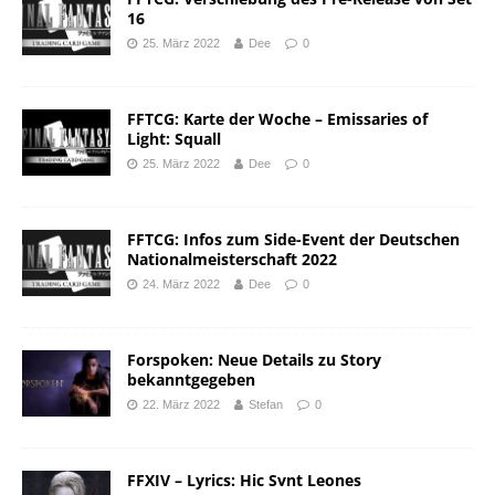
16
25. März 2022
Dee
0
FFTCG: Karte der Woche – Emissaries of
Light: Squall
25. März 2022
Dee
0
FFTCG: Infos zum Side-Event der Deutschen
Nationalmeisterschaft 2022
24. März 2022
Dee
0
Forspoken: Neue Details zu Story
bekanntgegeben
22. März 2022
Stefan
0
FFXIV – Lyrics: Hic Svnt Leones