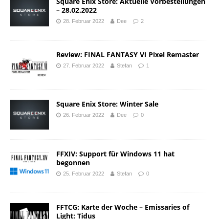
Square Enix Store: Aktuelle Vorbestellungen
– 28.02.2022
28. Februar 2022
Dee
2
Review: FINAL FANTASY VI Pixel Remaster
27. Februar 2022
Stefan
1
Square Enix Store: Winter Sale
26. Februar 2022
Dee
0
FFXIV: Support für Windows 11 hat
begonnen
25. Februar 2022
Stefan
0
FFTCG: Karte der Woche – Emissaries of
Light: Tidus