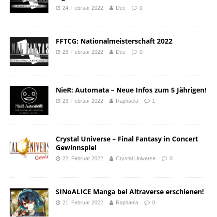
24. Februar 2022
Dee
0
FFTCG: Nationalmeisterschaft 2022
23. Februar 2022
Dee
0
NieR: Automata – Neue Infos zum 5 Jährigen!
23. Februar 2022
Raphaela
1
Crystal Universe – Final Fantasy in Concert
Gewinnspiel
22. Februar 2022
Crystal Universe
0
SINoALICE Manga bei Altraverse erschienen!
21. Februar 2022
Raphaela
0