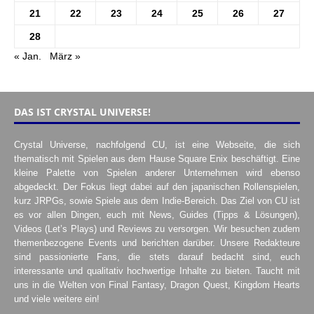
21
22
23
24
25
26
27
28
« Jan.
März »
DAS IST CRYSTAL UNIVERSE!
Crystal Universe, nachfolgend CU, ist eine Webseite, die sich
thematisch mit Spielen aus dem Hause Square Enix beschäftigt. Eine
kleine Palette von Spielen anderer Unternehmen wird ebenso
abgedeckt. Der Fokus liegt dabei auf den japanischen Rollenspielen,
kurz JRPGs, sowie Spiele aus dem Indie-Bereich. Das Ziel von CU ist
es vor allen Dingen, euch mit News, Guides (Tipps & Lösungen),
Videos (Let’s Plays) und Reviews zu versorgen. Wir besuchen zudem
themenbezogene Events und berichten darüber. Unsere Redakteure
sind passionierte Fans, die stets darauf bedacht sind, euch
interessante und qualitativ hochwertige Inhalte zu bieten. Taucht mit
uns in die Welten von Final Fantasy, Dragon Quest, Kingdom Hearts
und viele weitere ein!