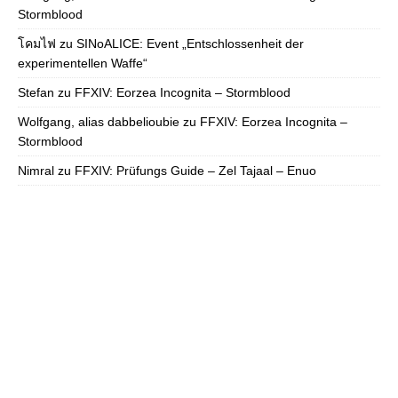
Stormblood
โคมไฟ
zu
SINoALICE: Event „Entschlossenheit der
experimentellen Waffe“
Stefan
zu
FFXIV: Eorzea Incognita – Stormblood
Wolfgang, alias dabbelioubie
zu
FFXIV: Eorzea Incognita –
Stormblood
Nimral
zu
FFXIV: Prüfungs Guide – Zel Tajaal – Enuo