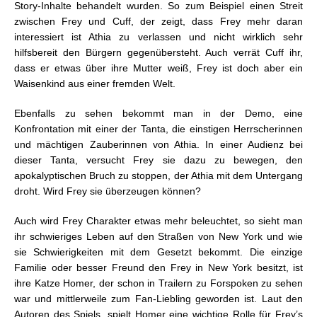
Story-Inhalte behandelt wurden. So zum Beispiel einen Streit
zwischen Frey und Cuff, der zeigt, dass Frey mehr daran
interessiert ist Athia zu verlassen und nicht wirklich sehr
hilfsbereit den Bürgern gegenübersteht. Auch verrät Cuff ihr,
dass er etwas über ihre Mutter weiß, Frey ist doch aber ein
Waisenkind aus einer fremden Welt.
Ebenfalls zu sehen bekommt man in der Demo, eine
Konfrontation mit einer der Tanta, die einstigen Herrscherinnen
und mächtigen Zauberinnen von Athia. In einer Audienz bei
dieser Tanta, versucht Frey sie dazu zu bewegen, den
apokalyptischen Bruch zu stoppen, der Athia mit dem Untergang
droht. Wird Frey sie überzeugen können?
Auch wird Frey Charakter etwas mehr beleuchtet, so sieht man
ihr schwieriges Leben auf den Straßen von New York und wie
sie Schwierigkeiten mit dem Gesetzt bekommt. Die einzige
Familie oder besser Freund den Frey in New York besitzt, ist
ihre Katze Homer, der schon in Trailern zu Forspoken zu sehen
war und mittlerweile zum Fan-Liebling geworden ist. Laut den
Autoren des Spiels, spielt Homer eine wichtige Rolle für Frey’s