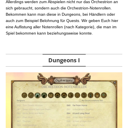
Allerdings werden zum Abspielen nicht nur das Orchestrion an
FFXIV: Orchestrion-Notenrollen – Saisonales
sich gebraucht, sondern auch die Orchestrion-Notenrollen.
Ereignis
Bekommen kann man diese in Dungeons, bei Händlern oder
FFXIV: Orchestrion-Notenrollen – Umgebung
auch zum Beispiel Belohnung für Quests. Wir geben Euch hier
FFXIV: Orchestrion-Notenrollen – FFXIV Online Store
eine Auflistung aller Notenrollen (nach Kategorie), die man im
& Item Codes
Spiel bekommen kann beziehungsweise konnte.
Dungeons I