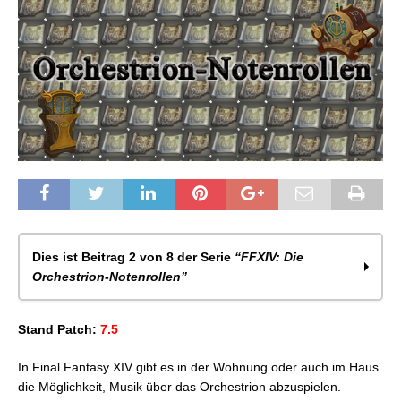
Dies ist Beitrag 2 von 8 der Serie
“FFXIV: Die
Orchestrion-Notenrollen”
FFXIV: Orchestrion-Notenrollen – Orte I + II
Stand Patch:
7.5
FFXIV: Orchestrion-Notenrollen – Dungeons I + II
FFXIV: Orchestrion-Notenrollen – Primae
In Final Fantasy XIV gibt es in der Wohnung oder auch im Haus
FFXIV: Orchestrion-Notenrollen – Raids I + II
die Möglichkeit, Musik über das Orchestrion abzuspielen.
FFXIV: Orchestrion-Notenrollen – Andere & Aufträge