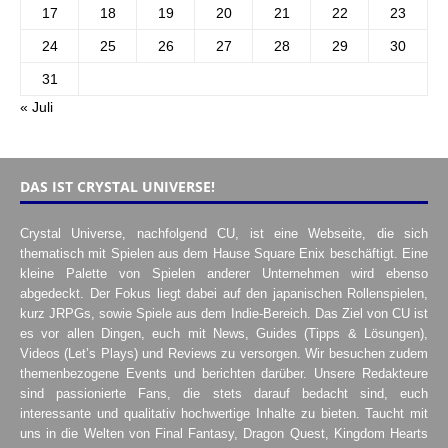
17
18
19
20
21
22
23
24
25
26
27
28
29
30
31
« Juli
DAS IST CRYSTAL UNIVERSE!
Crystal Universe, nachfolgend CU, ist eine Webseite, die sich
thematisch mit Spielen aus dem Hause Square Enix beschäftigt. Eine
kleine Palette von Spielen anderer Unternehmen wird ebenso
abgedeckt. Der Fokus liegt dabei auf den japanischen Rollenspielen,
kurz JRPGs, sowie Spiele aus dem Indie-Bereich. Das Ziel von CU ist
es vor allen Dingen, euch mit News, Guides (Tipps & Lösungen),
Videos (Let’s Plays) und Reviews zu versorgen. Wir besuchen zudem
themenbezogene Events und berichten darüber. Unsere Redakteure
sind passionierte Fans, die stets darauf bedacht sind, euch
interessante und qualitativ hochwertige Inhalte zu bieten. Taucht mit
uns in die Welten von Final Fantasy, Dragon Quest, Kingdom Hearts