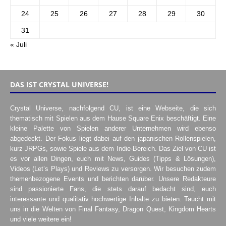
24
25
26
27
28
29
30
31
« Juli
DAS IST CRYSTAL UNIVERSE!
Crystal Universe, nachfolgend CU, ist eine Webseite, die sich
thematisch mit Spielen aus dem Hause Square Enix beschäftigt. Eine
kleine Palette von Spielen anderer Unternehmen wird ebenso
abgedeckt. Der Fokus liegt dabei auf den japanischen Rollenspielen,
kurz JRPGs, sowie Spiele aus dem Indie-Bereich. Das Ziel von CU ist
es vor allen Dingen, euch mit News, Guides (Tipps & Lösungen),
Videos (Let’s Plays) und Reviews zu versorgen. Wir besuchen zudem
themenbezogene Events und berichten darüber. Unsere Redakteure
sind passionierte Fans, die stets darauf bedacht sind, euch
interessante und qualitativ hochwertige Inhalte zu bieten. Taucht mit
uns in die Welten von Final Fantasy, Dragon Quest, Kingdom Hearts
und viele weitere ein!