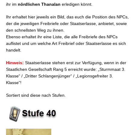
ihr im
1-30)
nördlichen Thanalan
erledigen könnt.
FFXIV: Freibriefe – Kampfklassen: La Noscea (Stufe
Ihr erhaltet hier jeweils ein Bild, das euch die Position des NPCs,
1-30)
der die jeweiligen Freibriefe oder Staatserlasse, anbietet, sowie
FFXIV: Freibriefe – Kampfklassen: Coerthas (Stufe
den schnellsten Weg zu ihnen.
35-40)
Ebenso erhaltet ihr eine Liste, die alle Freibriefe des NPCs
FFXIV: Freibriefe – Kampfklassen: Nördliches
auflistet und um welche Art Freibrief oder Staatserlasse es sich
Thanalan (Stufe 40)
handelt.
FFXIV: Freibriefe – Kampfklassen: Mor Dhona (Stufe
45)
Hinweis:
Staatserlasse stehen erst zur Verfügung, wenn in der
FFXIV: Freibriefe – Kampfklassen: Ishgard (Stufe 50
Staatlichen Gesellschaft Rang 5 erreicht wurde: „Sturmmaat 3.
– 58)
Klasse“ / „Dritter Schlangenjünger“ / „Legionsgefreiter 3.
Klasse“!
Sortiert sind diese nach Stufen.