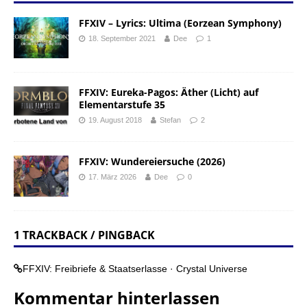
FFXIV – Lyrics: Ultima (Eorzean Symphony)
18. September 2021
Dee
1
FFXIV: Eureka-Pagos: Äther (Licht) auf
Elementarstufe 35
19. August 2018
Stefan
2
FFXIV: Wundereiersuche (2026)
17. März 2026
Dee
0
1 TRACKBACK / PINGBACK
FFXIV: Freibriefe & Staatserlasse · Crystal Universe
Kommentar hinterlassen