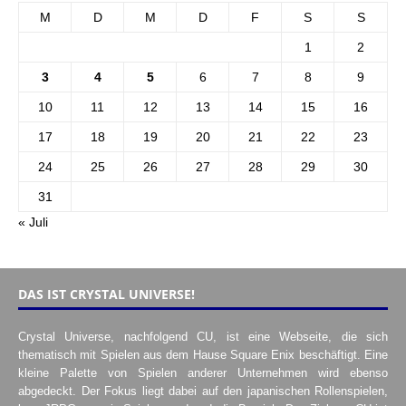
M
D
M
D
F
S
S
1
2
3
4
5
6
7
8
9
10
11
12
13
14
15
16
17
18
19
20
21
22
23
24
25
26
27
28
29
30
31
« Juli
DAS IST CRYSTAL UNIVERSE!
Crystal Universe, nachfolgend CU, ist eine Webseite, die sich
thematisch mit Spielen aus dem Hause Square Enix beschäftigt. Eine
kleine Palette von Spielen anderer Unternehmen wird ebenso
abgedeckt. Der Fokus liegt dabei auf den japanischen Rollenspielen,