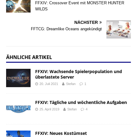
FFXIV: Crossover Event mit MONSTER HUNTER
WILDS
NÄCHSTER
FFTCG: Dreamlike Oceans angekündigt
ÄHNLICHE ARTIKEL
FFXIV: Wachsende Spielerpopulation und
überlastete Server
20. Juli 2021
Stefan
1
FFXIV: Tägliche und wöchentliche Aufgaben
25. April 2019
Stefan
4
FFXIV: Neues Kostümset